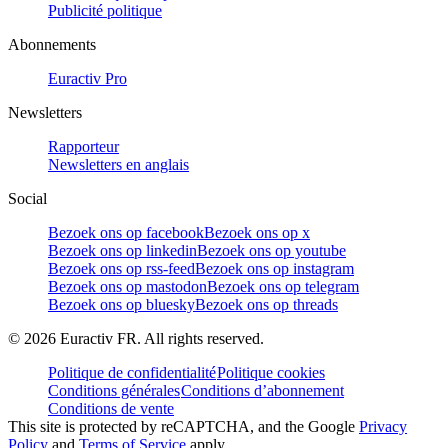
Publicité politique
Abonnements
Euractiv Pro
Newsletters
Rapporteur
Newsletters en anglais
Social
Bezoek ons op facebook
Bezoek ons op x
Bezoek ons op linkedin
Bezoek ons op youtube
Bezoek ons op rss-feed
Bezoek ons op instagram
Bezoek ons op mastodon
Bezoek ons op telegram
Bezoek ons op bluesky
Bezoek ons op threads
©
2026
Euractiv FR. All rights reserved.
Politique de confidentialité
Politique cookies
Conditions générales
Conditions d’abonnement
Conditions de vente
This site is protected by reCAPTCHA, and the Google
Privacy
Policy
and
Terms of Service
apply.