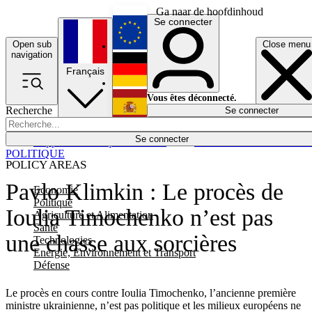
Ga naar de hoofdinhoud
Se connecter
Open sub
Close menu
English
navigation
Français
Deutsch
Vous êtes déconnecté.
Recherche
Se connecter
Español
Lumières éteintes
Se connecter
Rapporteur
Politique
Économie
Newsletters
Evénements
Em
POLITIQUE
POLICY AREAS
Pavlo Klimkin : Le procès de
Economie
Politique
Ioulia Timochenko n’est pas
Agriculture et Alimentation
Santé
une chasse aux sorcières
Technologies
Energie, Environnement et Transport
Défense
Le procès en cours contre Ioulia Timochenko, l’ancienne première
ministre ukrainienne, n’est pas politique et les milieux européens ne