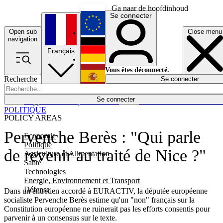
Ga naar de hoofdinhoud
Se connecter
Open sub
Close menu
English
navigation
Français
Deutsch
Vous êtes déconnecté.
Recherche
Se connecter
Español
Lumières éteintes
Se connecter
Rapporteur
Politique
Économie
Newsletters
Evénements
Em
POLITIQUE
POLICY AREAS
Pervenche Berès : "Qui parle
Economie
Politique
de revenir au traité de Nice ?"
Agriculture et Alimentation
Santé
Technologies
Energie, Environnement et Transport
Défense
Dans un entretien accordé à EURACTIV, la députée européenne
socialiste Pervenche Berès estime qu'un "non" français sur la
Constitution européenne ne ruinerait pas les efforts consentis pour
parvenir à un consensus sur le texte.