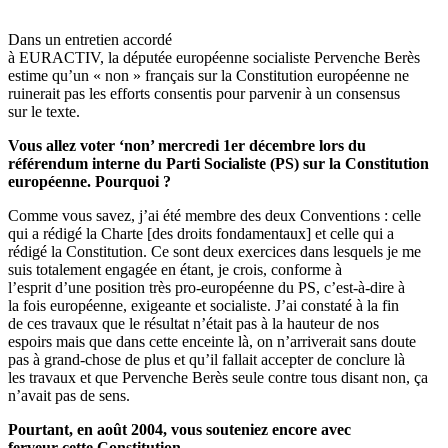
Dans un entretien accordé
à EURACTIV, la députée européenne socialiste Pervenche Berès
estime qu’un « non » français sur la Constitution européenne ne
ruinerait pas les efforts consentis pour parvenir à un consensus
sur le texte.
Vous allez voter ‘non’ mercredi 1er décembre lors du
référendum interne du Parti Socialiste (PS) sur la Constitution
européenne. Pourquoi ?
Comme vous savez, j’ai été membre des deux Conventions : celle
qui a rédigé la Charte [des droits fondamentaux] et celle qui a
rédigé la Constitution. Ce sont deux exercices dans lesquels je me
suis totalement engagée en étant, je crois, conforme à
l’esprit d’une position très pro-européenne du PS, c’est-à-dire à
la fois européenne, exigeante et socialiste. J’ai constaté à la fin
de ces travaux que le résultat n’était pas à la hauteur de nos
espoirs mais que dans cette enceinte là, on n’arriverait sans doute
pas à grand-chose de plus et qu’il fallait accepter de conclure là
les travaux et que Pervenche Berès seule contre tous disant non, ça
n’avait pas de sens.
Pourtant, en août 2004, vous souteniez encore avec
ferveur cette Constitution…