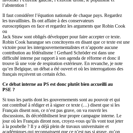
l’abstention !
Il faut considérer l’équation nationale de chaque pays. Regardez
les travaillistes. Ils ont affaire à des conservateurs
eurosceptiques en face et regardez les arguments que Robin Cook
ou
Jack Straw sont obligés développer pour faire accepter ce texte.
Robin Cook harangue ses concitoyens en disant que ce texte est une
victoire pour les intergouvernementalistes et n’apporte aucune
contribution au fédéralisme ! Gerhard Schröder est dans une
difficulté interne par rapport à son agenda de réforme et donc il
trouve là une voie de respiration extérieure. En revanche, je note
qu’en Belgique, un débat a été ouvert et où les interrogations des
français reçoivent un certain écho.
Ce débat interne au PS est donc plutôt bien accueilli au
PSE ?
Si tous les partis dont les gouvernements sont au pouvoir et qui
ont contribué à rédiger et à signer ce texte (…) disent que si les
Français disent non, ce n’est pas grave, on va rouvrir les
discussions, ils décrédibilisent leur propre campagne interne. Le
jour où les Français diront non, croyez-vous qu’ils vont tout jeter
à la poubelle ? Il y a déjà plein de travaux universitaire et
académiques qui reconnaissent que ce n’est pas si grave, qu’on