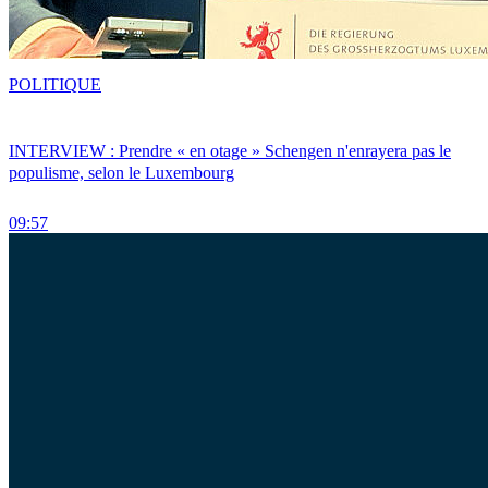
POLITIQUE
INTERVIEW : Prendre « en otage » Schengen n'enrayera pas le
populisme, selon le Luxembourg
09:57