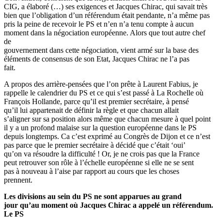
CIG, a élaboré (…) ses exigences et Jacques Chirac, qui savait très
bien que l’obligation d’un référendum était pendante, n’a même pas
pris la peine de recevoir le PS et n’en n’a tenu compte à aucun
moment dans la négociation européenne. Alors que tout autre chef
de
gouvernement dans cette négociation, vient armé sur la base des
éléments de consensus de son Etat, Jacques Chirac ne l’a pas
fait.
A propos des arrière-pensées que l’on prête à Laurent Fabius, je
rappelle le calendrier du PS et ce qui s’est passé à La Rochelle où
François Hollande, parce qu’il est premier secrétaire, à pensé
qu’il lui appartenait de définir la règle et que chacun allait
s’aligner sur sa position alors même que chacun mesure à quel point
il y a un profond malaise sur la question européenne dans le PS
depuis longtemps. Ca c’est exprimé au Congrès de Dijon et ce n’est
pas parce que le premier secrétaire à décidé que c’était ‘oui’
qu’on va résoudre la difficulté ! Or, je ne crois pas que la France
peut retrouver son rôle à l’échelle européenne si elle ne se sent
pas à nouveau à l’aise par rapport au cours que les choses
prennent.
Les divisions au sein du PS ne sont apparues au grand
jour qu’au moment où Jacques Chirac a appelé un référendum.
Le PS