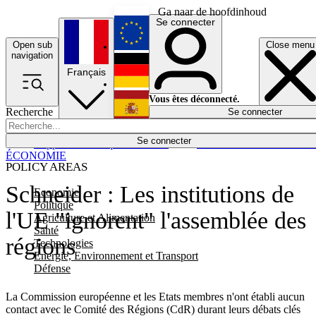
Ga naar de hoofdinhoud
Se connecter
Open sub
Close menu
English
navigation
Français
Deutsch
Vous êtes déconnecté.
Recherche
Se connecter
Español
Lumières éteintes
Se connecter
Rapporteur
Politique
Économie
Newsletters
Evénements
Em
ÉCONOMIE
POLICY AREAS
Schneider : Les institutions de
Economie
Politique
l'UE "ignorent" l'assemblée des
Agriculture et Alimentation
Santé
régions
Technologies
Energie, Environnement et Transport
Défense
La Commission européenne et les Etats membres n'ont établi aucun
contact avec le Comité des Régions (CdR) durant leurs débats clés