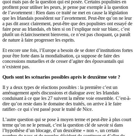
quoi mais pas de la question qui est posée. Certains populistes en
profitent pour utiliser les peurs, je pense par exemple à la question
de l’avortement : Rien dans ce traité ne met en cause la législation
que les Irlandais possèdent sur l’avortement. Peut-être qu’on ne leur
a pas dit assez clairement, peut-être que des populistes ont essayé de
faire peur au Irlandais, eh bien si on l’explique noir sur blanc, c’est
plutôt un éclaircissement bienvenu, ce n’est pas choquant, ça paraît
de nature à faire progresser les esprits.
Et encore une fois, l’Europe a besoin de se doter d’institutions fortes
pour être forte dans la mondialisation, ça suppose de faire des
concessions mutuelles et de cesser d’agiter des épouvantails qui
n’existent pas.
Quels sont les scénarios possibles après le deuxième vote ?
Il y a deux types de réactions possibles : la première c’est un
aménagement après discussions et dialogue avec les Irlandais
conduisant à ce que les 27 suivent la même voie ensemble. C’est-à-
dire qu’on reste dans le domaine des traités, on arrive à le faire
ratifier- ce qui s’est passé pour le traité de Nice.
L’autre question qui se pose à moyen terme et peut-être à plus court
terme qu’on ne le pensait, c’est la question clé de savoir si dans
l’hypothèse d’un blocage, d’un deuxième « non », un certain
nombre de pays et de peuples décident de continuer et d’aller de