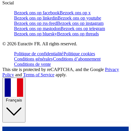
Social
Bezoek ons op facebook
Bezoek ons op x
Bezoek ons op linkedin
Bezoek ons op youtube
Bezoek ons op rss-feed
Bezoek ons op instagram
Bezoek ons op mastodon
Bezoek ons op telegram
Bezoek ons op bluesky
Bezoek ons op threads
©
2026
Euractiv FR. All rights reserved.
Politique de confidentialité
Politique cookies
Conditions générales
Conditions d’abonnement
Conditions de vente
This site is protected by reCAPTCHA, and the Google
Privacy
Policy
and
Terms of Service
apply.
Français