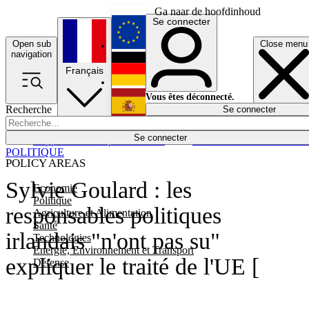
Ga naar de hoofdinhoud
Se connecter
Open sub
Close menu
English
navigation
Français
Deutsch
Vous êtes déconnecté.
Recherche
Se connecter
Español
Lumières éteintes
Se connecter
Rapporteur
Politique
Économie
Newsletters
Evénements
Em
POLITIQUE
POLICY AREAS
Sylvie Goulard : les
Economie
Politique
responsables politiques
Agriculture et Alimentation
Santé
irlandais "n'ont pas su"
Technologies
Energie, Environnement et Transport
expliquer le traité de l'UE [
Défense