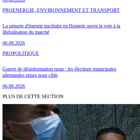
PRO
ENERGIE, ENVIRONNEMENT ET TRANSPORT
La pénurie d'énergie nucléaire en Hongrie ouvre la voie à la
libéralisation du marché
06.08.2026
PRO
POLITIQUE
Guerre de désinformation russe : les élections municipales
allemandes prises pour cible
06.08.2026
PLUS DE CETTE SECTION