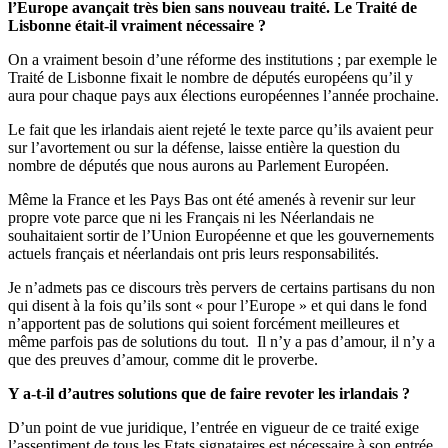
l’Europe avançait très bien sans nouveau traité. Le Traité de
Lisbonne était-il vraiment nécessaire ?
On a vraiment besoin d’une réforme des institutions ; par exemple le
Traité de Lisbonne fixait le nombre de députés européens qu’il y
aura pour chaque pays aux élections européennes l’année prochaine.
Le fait que les irlandais aient rejeté le texte parce qu’ils avaient peur
sur l’avortement ou sur la défense, laisse entière la question du
nombre de députés que nous aurons au Parlement Européen.
Même la France et les Pays Bas ont été amenés à revenir sur leur
propre vote parce que ni les Français ni les Néerlandais ne
souhaitaient sortir de l’Union Européenne et que les gouvernements
actuels français et néerlandais ont pris leurs responsabilités.
Je n’admets pas ce discours très pervers de certains partisans du non
qui disent à la fois qu’ils sont « pour l’Europe » et qui dans le fond
n’apportent pas de solutions qui soient forcément meilleures et
même parfois pas de solutions du tout. Il n’y a pas d’amour, il n’y a
que des preuves d’amour, comme dit le proverbe.
Y a-t-il d’autres solutions que de faire revoter les irlandais ?
D’un point de vue juridique, l’entrée en vigueur de ce traité exige
l’assentiment de tous les Etats signataires est nécessaire à son entrée