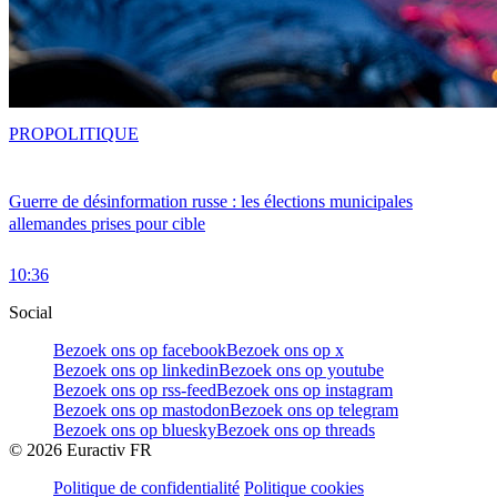
PRO
POLITIQUE
Guerre de désinformation russe : les élections municipales
allemandes prises pour cible
10:36
Social
Bezoek ons op facebook
Bezoek ons op x
Bezoek ons op linkedin
Bezoek ons op youtube
Bezoek ons op rss-feed
Bezoek ons op instagram
Bezoek ons op mastodon
Bezoek ons op telegram
Bezoek ons op bluesky
Bezoek ons op threads
©
2026
Euractiv FR
Politique de confidentialité
Politique cookies