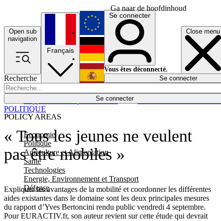
Ga naar de hoofdinhoud
Se connecter
Open sub
Close menu
English
navigation
Français
Deutsch
Vous êtes déconnecté.
Recherche
Se connecter
Español
Lumières éteintes
Se connecter
Rapporteur
Politique
Économie
Newsletters
Evénements
Em
POLITIQUE
POLICY AREAS
« Tous les jeunes ne veulent
Economie
Politique
pas être mobiles »
Agriculture et Alimentation
Santé
Technologies
Energie, Environnement et Transport
Défense
Expliquer les avantages de la mobilité et coordonner les différentes
aides existantes dans le domaine sont les deux principales mesures
du rapport d’Yves Bertoncini rendu public vendredi 4 septembre.
Pour EURACTIV.fr, son auteur revient sur cette étude qui devrait