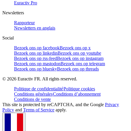
Euractiv Pro
Newsletters
Rapporteur
Newsletters en anglais
Social
Bezoek ons op facebook
Bezoek ons op x
Bezoek ons op linkedin
Bezoek ons op youtube
Bezoek ons op rss-feed
Bezoek ons op instagram
Bezoek ons op mastodon
Bezoek ons op telegram
Bezoek ons op bluesky
Bezoek ons op threads
©
2026
Euractiv FR. All rights reserved.
Politique de confidentialité
Politique cookies
Conditions générales
Conditions d’abonnement
Conditions de vente
This site is protected by reCAPTCHA, and the Google
Privacy
Policy
and
Terms of Service
apply.