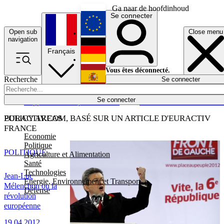
Ga naar de hoofdinhoud
Se connecter
Open sub
Close menu
English
navigation
Français
Deutsch
Vous êtes déconnecté.
Recherche
Se connecter
Español
Lumières éteintes
Se connecter
Rapporteur
Politique
Économie
Newsletters
Evénements
Em
POLICY AREAS
EURACTIV.COM, BASÉ SUR UN ARTICLE D'EURACTIV
FRANCE
Economie
Politique
POLITIQUE
Agriculture et Alimentation
Santé
Technologies
Jean-Luc
Energie, Environnement et Transport
Mélenchon ou la
Défense
révolution
européenne
19.04.2012