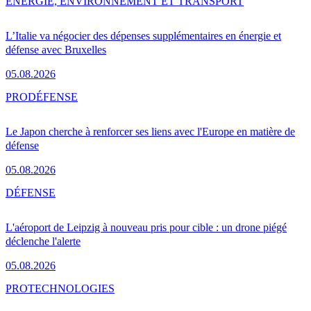
ENERGIE, ENVIRONNEMENT ET TRANSPORT
L’Italie va négocier des dépenses supplémentaires en énergie et
défense avec Bruxelles
05.08.2026
PRO
DÉFENSE
Le Japon cherche à renforcer ses liens avec l'Europe en matière de
défense
05.08.2026
DÉFENSE
L'aéroport de Leipzig à nouveau pris pour cible : un drone piégé
déclenche l'alerte
05.08.2026
PRO
TECHNOLOGIES