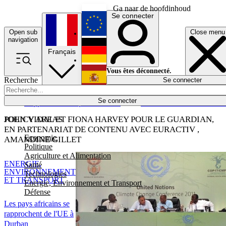
Ga naar de hoofdinhoud
Se connecter
Open sub
Close menu
English
navigation
Français
Deutsch
Vous êtes déconnecté.
Recherche
Se connecter
Español
Lumières éteintes
Se connecter
Rapporteur
Politique
Économie
Newsletters
Evénements
Em
POLICY AREAS
JOHN VIDAL ET FIONA HARVEY POUR LE GUARDIAN,
EN PARTENARIAT DE CONTENU AVEC EURACTIV ,
Economie
AMANDINE GILLET
Politique
Agriculture et Alimentation
ENERGIE,
Santé
ENVIRONNEMENT
Technologies
ET TRANSPORT
Energie, Environnement et Transport
Défense
Les pays africains se
rapprochent de l'UE à
Durban