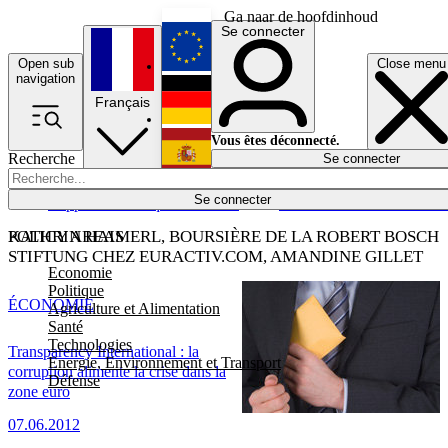
Ga naar de hoofdinhoud
Se connecter
Open sub
Close menu
English
navigation
Français
Deutsch
Vous êtes déconnecté.
Recherche
Se connecter
Español
Lumières éteintes
Se connecter
Rapporteur
Politique
Économie
Newsletters
Evénements
Em
POLICY AREAS
KATHRIN HAIMERL, BOURSIÈRE DE LA ROBERT BOSCH
STIFTUNG CHEZ EURACTIV.COM, AMANDINE GILLET
Economie
Politique
ÉCONOMIE
Agriculture et Alimentation
Santé
Technologies
Transparency International : la
Energie, Environnement et Transport
corruption alimente la crise dans la
Défense
zone euro
07.06.2012