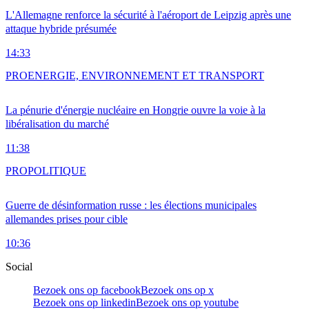
L'Allemagne renforce la sécurité à l'aéroport de Leipzig après une
attaque hybride présumée
14:33
PRO
ENERGIE, ENVIRONNEMENT ET TRANSPORT
La pénurie d'énergie nucléaire en Hongrie ouvre la voie à la
libéralisation du marché
11:38
PRO
POLITIQUE
Guerre de désinformation russe : les élections municipales
allemandes prises pour cible
10:36
Social
Bezoek ons op facebook
Bezoek ons op x
Bezoek ons op linkedin
Bezoek ons op youtube