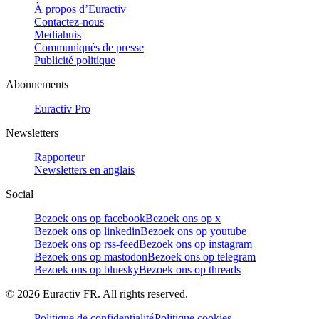
À propos d’Euractiv
Contactez-nous
Mediahuis
Communiqués de presse
Publicité politique
Abonnements
Euractiv Pro
Newsletters
Rapporteur
Newsletters en anglais
Social
Bezoek ons op facebook
Bezoek ons op x
Bezoek ons op linkedin
Bezoek ons op youtube
Bezoek ons op rss-feed
Bezoek ons op instagram
Bezoek ons op mastodon
Bezoek ons op telegram
Bezoek ons op bluesky
Bezoek ons op threads
©
2026
Euractiv FR. All rights reserved.
Politique de confidentialité
Politique cookies