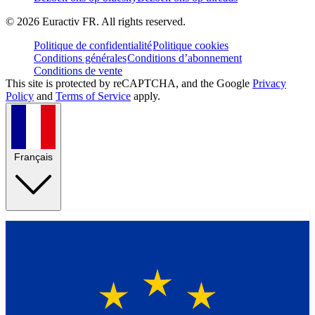
©
2026
Euractiv FR. All rights reserved.
Politique de confidentialité
Politique cookies
Conditions générales
Conditions d’abonnement
Conditions de vente
This site is protected by reCAPTCHA, and the Google
Privacy
Policy
and
Terms of Service
apply.
Français