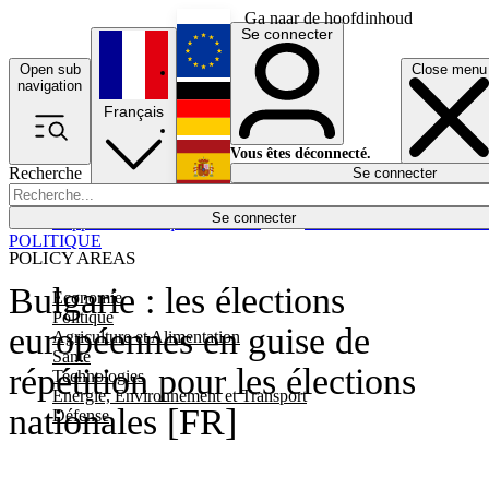
Ga naar de hoofdinhoud
Se connecter
Open sub
Close menu
English
navigation
Français
Deutsch
Vous êtes déconnecté.
Recherche
Se connecter
Español
Lumières éteintes
Se connecter
Rapporteur
Politique
Économie
Newsletters
Evénements
Em
POLITIQUE
POLICY AREAS
Bulgarie : les élections
Economie
Politique
européennes en guise de
Agriculture et Alimentation
Santé
répétition pour les élections
Technologies
Energie, Environnement et Transport
nationales [FR]
Défense