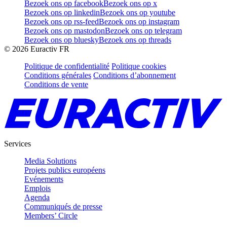
Bezoek ons op facebook
Bezoek ons op x
Bezoek ons op linkedin
Bezoek ons op youtube
Bezoek ons op rss-feed
Bezoek ons op instagram
Bezoek ons op mastodon
Bezoek ons op telegram
Bezoek ons op bluesky
Bezoek ons op threads
©
2026
Euractiv FR
Politique de confidentialité
Politique cookies
Conditions générales
Conditions d’abonnement
Conditions de vente
Services
Media Solutions
Projets publics européens
Evénements
Emplois
Agenda
Communiqués de presse
Members’ Circle