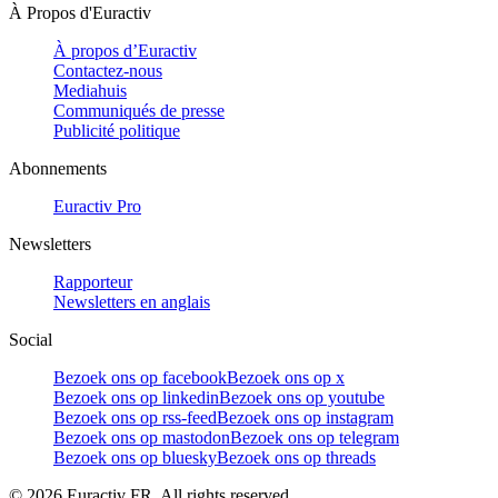
À Propos d'Euractiv
À propos d’Euractiv
Contactez-nous
Mediahuis
Communiqués de presse
Publicité politique
Abonnements
Euractiv Pro
Newsletters
Rapporteur
Newsletters en anglais
Social
Bezoek ons op facebook
Bezoek ons op x
Bezoek ons op linkedin
Bezoek ons op youtube
Bezoek ons op rss-feed
Bezoek ons op instagram
Bezoek ons op mastodon
Bezoek ons op telegram
Bezoek ons op bluesky
Bezoek ons op threads
©
2026
Euractiv FR. All rights reserved.