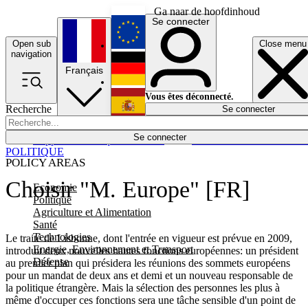
Ga naar de hoofdinhoud
Se connecter
Open sub
Close menu
English
navigation
Français
Deutsch
Vous êtes déconnecté.
Recherche
Se connecter
Español
Lumières éteintes
Se connecter
Rapporteur
Politique
Économie
Newsletters
Evénements
Em
POLITIQUE
POLICY AREAS
Choisir "M. Europe" [FR]
Economie
Politique
Agriculture et Alimentation
Santé
Technologies
Le traité de Lisbonne, dont l'entrée en vigueur est prévue en 2009,
Energie, Environnement et Transport
introduit deux nouvelles hautes fonctions européennes: un président
Défense
au premier plan qui présidera les réunions des sommets européens
pour un mandat de deux ans et demi et un nouveau responsable de
la politique étrangère. Mais la sélection des personnes les plus à
même d'occuper ces fonctions sera une tâche sensible d'un point de