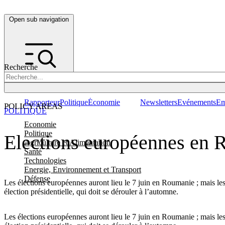
Open sub navigation
Recherche
Rapporteur
Politique
Économie
Newsletters
Evénements
Em
POLICY AREAS
POLITIQUE
Economie
Politique
Elections européennes en R
Agriculture et Alimentation
Santé
Technologies
Energie, Environnement et Transport
Défense
Les élections européennes auront lieu le 7 juin en Roumanie ; mais les
élection présidentielle, qui doit se dérouler à l’automne.
Les élections européennes auront lieu le 7 juin en Roumanie ; mais les