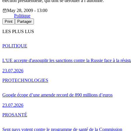
élection présidentielle, qui doit se dérouler à l’automne.
May 28, 2009 - 13:00
Politique
Print
Partager
LES PLUS LUS
POLITIQUE
L'UE accepte d'assouplir les sanctions contre la Russie face à la résis
23.07.2026
PRO
TECHNOLOGIES
Google écope d’une amende record de 890 millions d’euros
23.07.2026
PRO
SANTÉ
Sept pays votent contre le programme de santé de la Commission