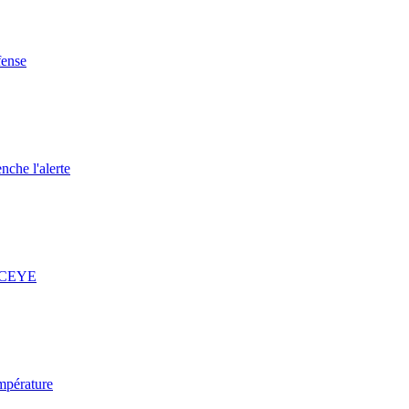
fense
nche l'alerte
 ICEYE
mpérature