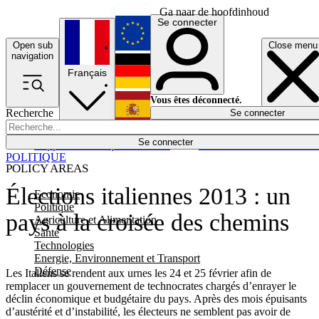
Ga naar de hoofdinhoud
Se connecter
Open sub
Close menu
English
navigation
Français
Deutsch
Vous êtes déconnecté.
Recherche
Se connecter
Español
Lumières éteintes
Se connecter
Rapporteur
Politique
Économie
Newsletters
Evénements
Em
POLITIQUE
POLICY AREAS
Élections italiennes 2013 : un
Economie
Politique
pays à la croisée des chemins
Agriculture et Alimentation
Santé
Technologies
Energie, Environnement et Transport
Défense
Les Italiens se rendent aux urnes les 24 et 25 février afin de
remplacer un gouvernement de technocrates chargés d’enrayer le
déclin économique et budgétaire du pays. Après des mois épuisants
d’austérité et d’instabilité, les électeurs ne semblent pas avoir de