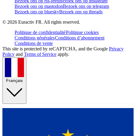
Bezoek ons op rss-feed
Bezoek ons op instagram
Bezoek ons op mastodon
Bezoek ons op telegram
Bezoek ons op bluesky
Bezoek ons op threads
©
2026
Euractiv FR. All rights reserved.
Politique de confidentialité
Politique cookies
Conditions générales
Conditions d’abonnement
Conditions de vente
This site is protected by reCAPTCHA, and the Google
Privacy
Policy
and
Terms of Service
apply.
Français