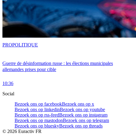
PRO
POLITIQUE
Guerre de désinformation russe : les élections municipales
allemandes prises pour cible
10:36
Social
Bezoek ons op facebook
Bezoek ons op x
Bezoek ons op linkedin
Bezoek ons op youtube
Bezoek ons op rss-feed
Bezoek ons op instagram
Bezoek ons op mastodon
Bezoek ons op telegram
Bezoek ons op bluesky
Bezoek ons op threads
©
2026
Euractiv FR