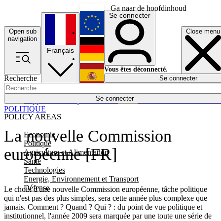
Ga naar de hoofdinhoud
Se connecter
Open sub
Close menu
English
navigation
Français
Deutsch
Vous êtes déconnecté.
Recherche
Se connecter
Español
Lumières éteintes
Se connecter
Rapporteur
Politique
Économie
Newsletters
Evénements
Em
POLITIQUE
POLICY AREAS
La nouvelle Commission
Economie
Politique
européenne [FR]
Agriculture et Alimentation
Santé
Technologies
Energie, Environnement et Transport
Défense
Le choix d'une nouvelle Commission européenne, tâche politique
qui n'est pas des plus simples, sera cette année plus complexe que
jamais. Comment ? Quand ? Qui ? : du point de vue politique et
institutionnel, l'année 2009 sera marquée par une toute une série de