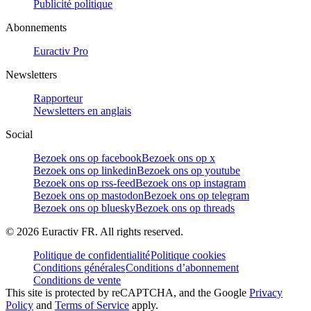
Publicité politique
Abonnements
Euractiv Pro
Newsletters
Rapporteur
Newsletters en anglais
Social
Bezoek ons op facebook
Bezoek ons op x
Bezoek ons op linkedin
Bezoek ons op youtube
Bezoek ons op rss-feed
Bezoek ons op instagram
Bezoek ons op mastodon
Bezoek ons op telegram
Bezoek ons op bluesky
Bezoek ons op threads
©
2026
Euractiv FR. All rights reserved.
Politique de confidentialité
Politique cookies
Conditions générales
Conditions d’abonnement
Conditions de vente
This site is protected by reCAPTCHA, and the Google
Privacy
Policy
and
Terms of Service
apply.