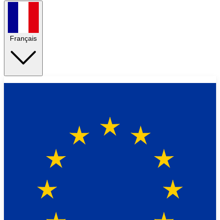
Français