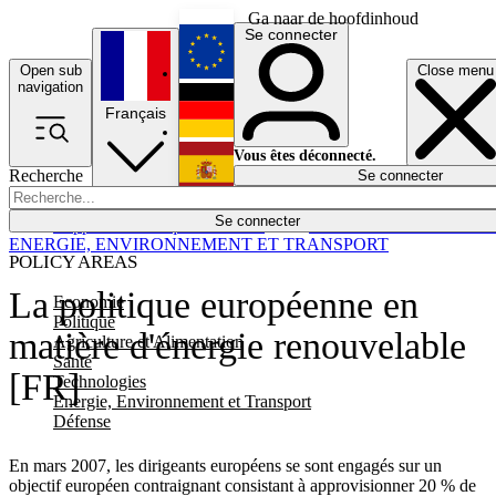
Ga naar de hoofdinhoud
Se connecter
Open sub
Close menu
English
navigation
Français
Deutsch
Vous êtes déconnecté.
Recherche
Se connecter
Español
Lumières éteintes
Se connecter
Rapporteur
Politique
Économie
Newsletters
Evénements
Em
ENERGIE, ENVIRONNEMENT ET TRANSPORT
POLICY AREAS
La politique européenne en
Economie
Politique
matière d'énergie renouvelable
Agriculture et Alimentation
Santé
[FR]
Technologies
Energie, Environnement et Transport
Défense
En mars 2007, les dirigeants européens se sont engagés sur un
objectif européen contraignant consistant à approvisionner 20 % de