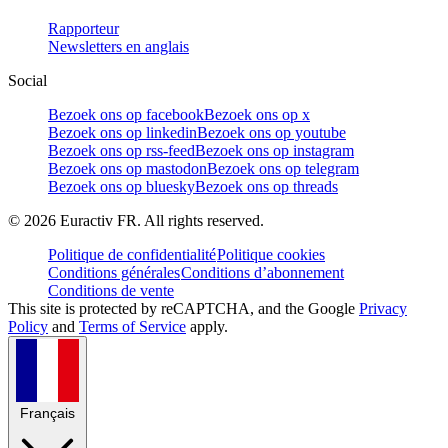
Rapporteur
Newsletters en anglais
Social
Bezoek ons op facebook
Bezoek ons op x
Bezoek ons op linkedin
Bezoek ons op youtube
Bezoek ons op rss-feed
Bezoek ons op instagram
Bezoek ons op mastodon
Bezoek ons op telegram
Bezoek ons op bluesky
Bezoek ons op threads
©
2026
Euractiv FR. All rights reserved.
Politique de confidentialité
Politique cookies
Conditions générales
Conditions d’abonnement
Conditions de vente
This site is protected by reCAPTCHA, and the Google
Privacy
Policy
and
Terms of Service
apply.
Français