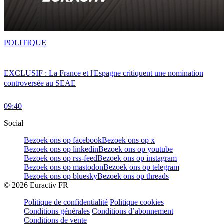
POLITIQUE
EXCLUSIF : La France et l'Espagne critiquent une nomination
controversée au SEAE
09:40
Social
Bezoek ons op facebook
Bezoek ons op x
Bezoek ons op linkedin
Bezoek ons op youtube
Bezoek ons op rss-feed
Bezoek ons op instagram
Bezoek ons op mastodon
Bezoek ons op telegram
Bezoek ons op bluesky
Bezoek ons op threads
©
2026
Euractiv FR
Politique de confidentialité
Politique cookies
Conditions générales
Conditions d’abonnement
Conditions de vente