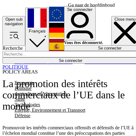
Ga naar de hoofdinhoud
Se connecter
Open sub
Close menu
English
navigation
Français
Deutsch
Vous êtes déconnecté.
Recherche
Se connecter
Español
Lumières éteintes
Se connecter
Rapporteur
Politique
Économie
Newsletters
Evénements
Em
POLITIQUE
POLICY AREAS
La promotion des intérêts
Economie
Politique
commerciaux de l’UE dans le
Agriculture et Alimentation
Santé
monde
Technologies
Energie, Environnement et Transport
Défense
Promouvoir les intérêts commerciaux offensifs et défensifs de l’UE à
l’échelon mondial constitue l’une des préoccupations des parties