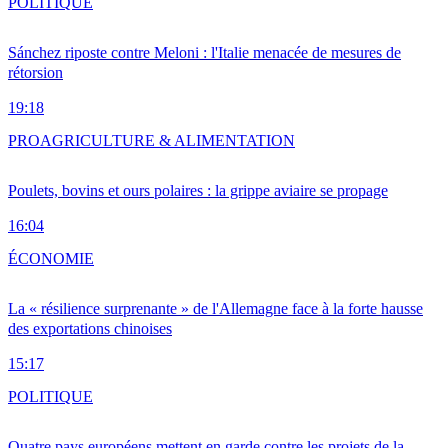
POLITIQUE
Sánchez riposte contre Meloni : l'Italie menacée de mesures de
rétorsion
19:18
PRO
AGRICULTURE & ALIMENTATION
Poulets, bovins et ours polaires : la grippe aviaire se propage
16:04
ÉCONOMIE
La « résilience surprenante » de l'Allemagne face à la forte hausse
des exportations chinoises
15:17
POLITIQUE
Quatre pays européens mettent en garde contre les projets de la