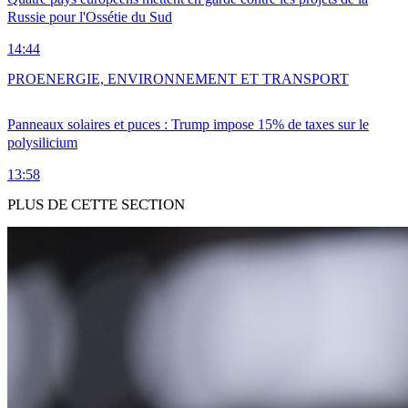
Russie pour l'Ossétie du Sud
14:44
PRO
ENERGIE, ENVIRONNEMENT ET TRANSPORT
Panneaux solaires et puces : Trump impose 15% de taxes sur le
polysilicium
13:58
PLUS DE CETTE SECTION