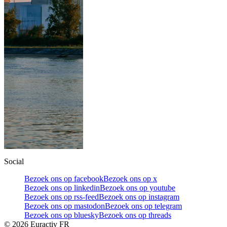
Social
Bezoek ons op facebook
Bezoek ons op x
Bezoek ons op linkedin
Bezoek ons op youtube
Bezoek ons op rss-feed
Bezoek ons op instagram
Bezoek ons op mastodon
Bezoek ons op telegram
Bezoek ons op bluesky
Bezoek ons op threads
©
2026
Euractiv FR