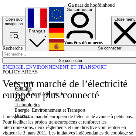
Ga naar de hoofdinhoud
Se connecter
Open sub
Close menu
English
navigation
Français
Deutsch
Vous êtes déconnecté.
Recherche
Se connecter
Español
Lumières éteintes
Se connecter
Rapporteur
Politique
Économie
Newsletters
Evénements
Em
ENERGIE, ENVIRONNEMENT ET TRANSPORT
POLICY AREAS
Vers un marché de l’électricité
Economie
Politique
européen plus connecté
Agriculture et Alimentation
Santé
Technologies
Energie, Environnement et Transport
Défense
L’intégration du marché européen de l’électricité avance à petits pas.
Pour faciliter les projets transeuropéens et renforcer les
interconnexions, deux règlements et une directive vont rentrer en
vigueur le 3 mars 2011. Les initiatives indépendantes de couplage se