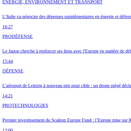
ENERGIE, ENVIRONNEMENT ET TRANSPORT
L’Italie va négocier des dépenses supplémentaires en énergie et défen
16:27
PRO
DÉFENSE
Le Japon cherche à renforcer ses liens avec l'Europe en matière de dé
15:44
DÉFENSE
L'aéroport de Leipzig à nouveau pris pour cible : un drone piégé décle
14:21
PRO
TECHNOLOGIES
Premier investissement du Scaleup Europe Fund : l’Europe mise sur
12:00