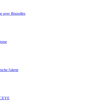
se avec Bruxelles
fense
nche l'alerte
 ICEYE