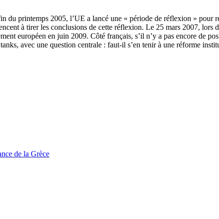
 fin du printemps 2005, l’UE a lancé une « période de réflexion » pour r
cent à tirer les conclusions de cette réflexion. Le 25 mars 2007, lors d
ment européen en juin 2009. Côté français, s’il n’y a pas encore de positi
ks, avec une question centrale : faut-il s’en tenir à une réforme institut
tance de la Grèce