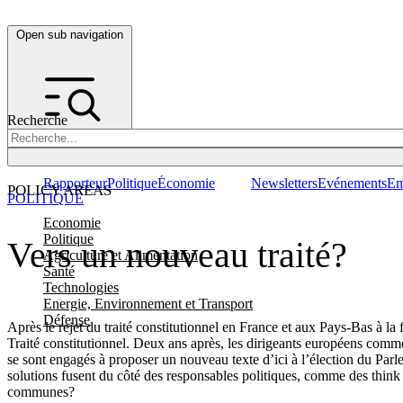
Open sub navigation
Recherche
Rapporteur
Politique
Économie
Newsletters
Evénements
Em
POLICY AREAS
POLITIQUE
Economie
Politique
Vers un nouveau traité?
Agriculture et Alimentation
Santé
Technologies
Energie, Environnement et Transport
Défense
Après le rejet du traité constitutionnel en France et aux Pays-Bas à l
Traité constitutionnel. Deux ans après, les dirigeants européens commen
se sont engagés à proposer un nouveau texte d’ici à l’élection du Parle
solutions fusent du côté des responsables politiques, comme des think tan
communes?