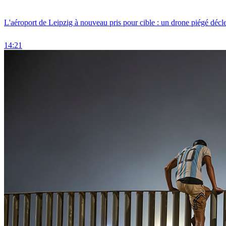
L'aéroport de Leipzig à nouveau pris pour cible : un drone piégé décle
14:21