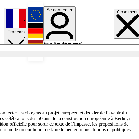
Se connecter
Close menu
English
Français
Deutsch
Vous êtes déconnecté.
Se connecter
Español
Lumières éteintes
onnecter les citoyens au projet européen et décider de l’avenir du
es célébrations des 50 ans de la construction européenne à Berlin, ils
on officielle pour sortir ce texte de l’impasse, les propositions de
ionnelle ou continuer de faire le lien entre institutions et politiques