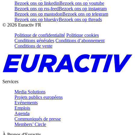
Bezoek ons op linkedin
Bezoek ons op youtube
Bezoek ons op rss-feed
Bezoek ons op instagram
Bezoek ons op mastodon
Bezoek ons op telegram
Bezoek ons op bluesky
Bezoek ons op threads
©
2026
Euractiv FR
Politique de confidentialité
Politique cookies
Conditions générales
Conditions d’abonnement
Conditions de vente
Services
Media Solutions
Projets publics européens
Evénements
Emplois
Agenda
Communiqués de presse
Members’ Circle
À Propos d'Euractiv