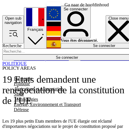
Ga naar de hoofdinhoud
Se connecter
Open sub
Close menu
English
navigation
Français
Deutsch
Vous êtes déconnecté.
Recherche
Se connecter
Español
Lumières éteintes
Se connecter
Rapporteur
Politique
Économie
Newsletters
Evénements
Em
POLITIQUE
POLICY AREAS
19 Etats demandent une
Economie
Politique
renégociation de la constitution
Agriculture et Alimentation
Santé
de l'UE
Technologies
Energie, Environnement et Transport
Défense
Les 19 plus petits Etats membres de l'UE élargie ont réclamé
d'importantes négociations sur le projet de constitution proposé par