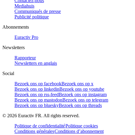
Contactez-nous
Mediahuis
Communiqués de presse
Publicité politique
Abonnements
Euractiv Pro
Newsletters
Rapporteur
Newsletters en anglais
Social
Bezoek ons op facebook
Bezoek ons op x
Bezoek ons op linkedin
Bezoek ons op youtube
Bezoek ons op rss-feed
Bezoek ons op instagram
Bezoek ons op mastodon
Bezoek ons op telegram
Bezoek ons op bluesky
Bezoek ons op threads
©
2026
Euractiv FR. All rights reserved.
Politique de confidentialité
Politique cookies
Conditions générales
Conditions d’abonnement