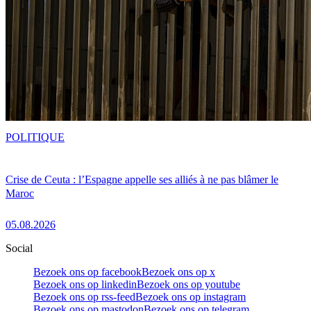
POLITIQUE
Crise de Ceuta : l’Espagne appelle ses alliés à ne pas blâmer le
Maroc
05.08.2026
Social
Bezoek ons op facebook
Bezoek ons op x
Bezoek ons op linkedin
Bezoek ons op youtube
Bezoek ons op rss-feed
Bezoek ons op instagram
Bezoek ons op mastodon
Bezoek ons op telegram