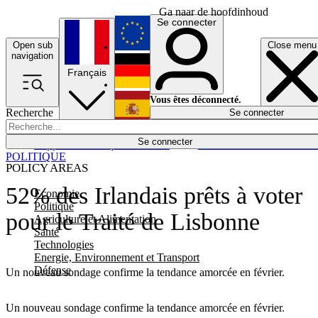
Ga naar de hoofdinhoud
Se connecter
Open sub
Close menu
English
navigation
Français
Deutsch
Vous êtes déconnecté.
Recherche
Se connecter
Español
Lumières éteintes
Se connecter
Rapporteur
Politique
Économie
Newsletters
Evénements
Em
POLITIQUE
POLICY AREAS
52% des Irlandais prêts à voter
Economie
Politique
pour le Traité de Lisbonne
Agriculture et Alimentation
Santé
Technologies
Energie, Environnement et Transport
Défense
Un nouveau sondage confirme la tendance amorcée en février.
Un nouveau sondage confirme la tendance amorcée en février.