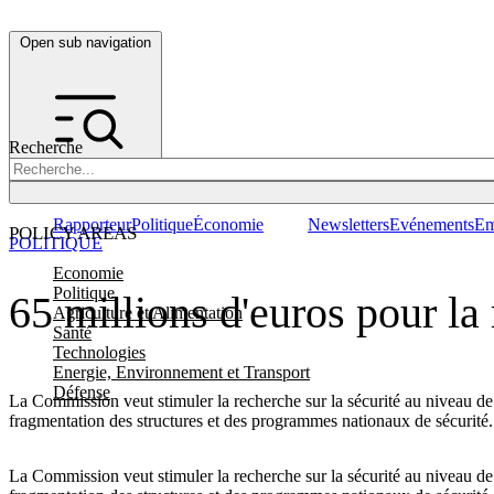
Open sub navigation
Recherche
Rapporteur
Politique
Économie
Newsletters
Evénements
Em
POLICY AREAS
POLITIQUE
Economie
Politique
65 millions d'euros pour la
Agriculture et Alimentation
Santé
Technologies
Energie, Environnement et Transport
Défense
La Commission veut stimuler la recherche sur la sécurité au niveau de l
fragmentation des structures et des programmes nationaux de sécurité.
La Commission veut stimuler la recherche sur la sécurité au niveau de l