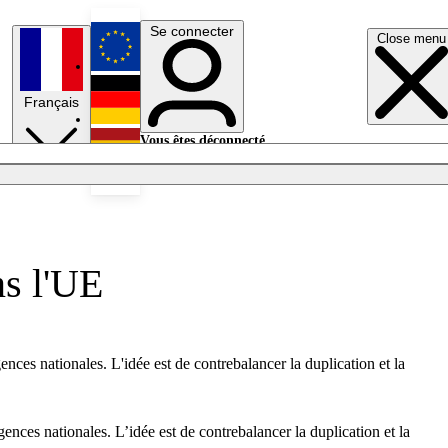
Se connecter
Close menu
English
Français
Deutsch
Vous êtes déconnecté.
Se connecter
Español
Lumières éteintes
ns l'UE
nces nationales. L'idée est de contrebalancer la duplication et la
ences nationales. L’idée est de contrebalancer la duplication et la