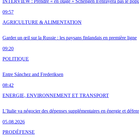
INTERVIEW : Prendre « en otage » Schengen n'enrayera pas le popu
09:57
AGRICULTURE & ALIMENTATION
Garder un œil sur la Russie : les paysans finlandais en première ligne
09:20
POLITIQUE
Entre Sánchez and Frederiksen
08:42
ENERGIE, ENVIRONNEMENT ET TRANSPORT
L’Italie va négocier des dépenses supplémentaires en énergie et défen
05.08.2026
PRO
DÉFENSE