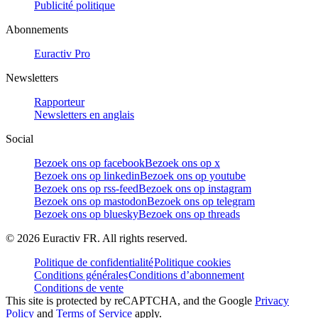
Publicité politique
Abonnements
Euractiv Pro
Newsletters
Rapporteur
Newsletters en anglais
Social
Bezoek ons op facebook
Bezoek ons op x
Bezoek ons op linkedin
Bezoek ons op youtube
Bezoek ons op rss-feed
Bezoek ons op instagram
Bezoek ons op mastodon
Bezoek ons op telegram
Bezoek ons op bluesky
Bezoek ons op threads
©
2026
Euractiv FR. All rights reserved.
Politique de confidentialité
Politique cookies
Conditions générales
Conditions d’abonnement
Conditions de vente
This site is protected by reCAPTCHA, and the Google
Privacy
Policy
and
Terms of Service
apply.