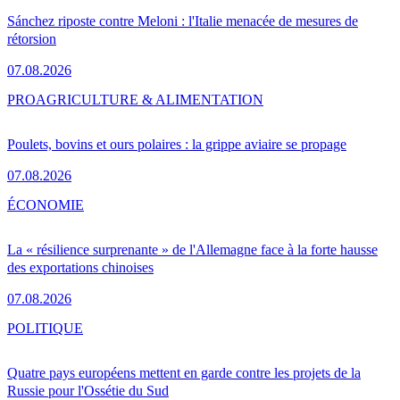
Sánchez riposte contre Meloni : l'Italie menacée de mesures de
rétorsion
07.08.2026
PRO
AGRICULTURE & ALIMENTATION
Poulets, bovins et ours polaires : la grippe aviaire se propage
07.08.2026
ÉCONOMIE
La « résilience surprenante » de l'Allemagne face à la forte hausse
des exportations chinoises
07.08.2026
POLITIQUE
Quatre pays européens mettent en garde contre les projets de la
Russie pour l'Ossétie du Sud