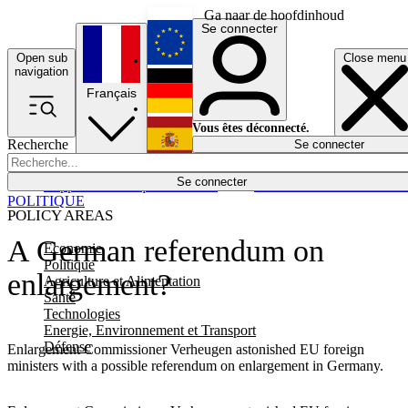
Ga naar de hoofdinhoud
Se connecter
Open sub
Close menu
English
navigation
Français
Deutsch
Vous êtes déconnecté.
Recherche
Se connecter
Español
Lumières éteintes
Se connecter
Rapporteur
Politique
Économie
Newsletters
Evénements
Em
POLITIQUE
POLICY AREAS
A German referendum on
Economie
Politique
enlargement?
Agriculture et Alimentation
Santé
Technologies
Energie, Environnement et Transport
Défense
Enlargement Commissioner Verheugen astonished EU foreign
ministers with a possible referendum on enlargement in Germany.