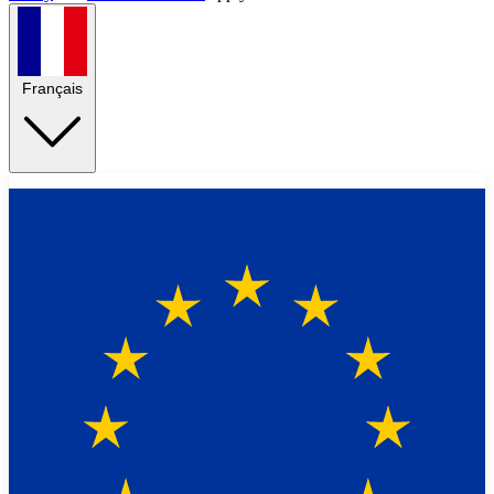
Français