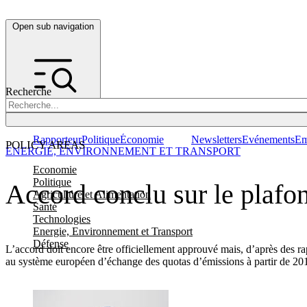
Open sub navigation
Recherche
Rapporteur
Politique
Économie
Newsletters
Evénements
Em
POLICY AREAS
ENERGIE, ENVIRONNEMENT ET TRANSPORT
Economie
Politique
Accord conclu sur le plafo
Agriculture et Alimentation
Santé
Technologies
Energie, Environnement et Transport
Défense
L’accord doit encore être officiellement approuvé mais, d’après des rapp
au système européen d’échange des quotas d’émissions à partir de 20