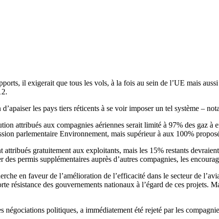
orts, il exigerait que tous les vols, à la fois au sein de l’UE mais aussi
12.
d’apaiser les pays tiers réticents à se voir imposer un tel système – not
tion attribués aux compagnies aériennes serait limité à 97% des gaz à
sion parlementaire Environnement, mais supérieur à aux 100% proposé
 attribués gratuitement aux exploitants, mais les 15% restants devraien
r des permis supplémentaires auprès d’autres compagnies, les encourage
herche en faveur de l’amélioration de l’efficacité dans le secteur de l’a
orte résistance des gouvernements nationaux à l’égard de ces projets.
les négociations politiques, a immédiatement été rejeté par les compagni