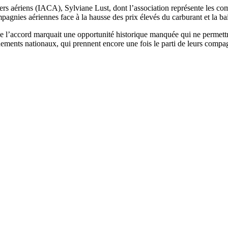
rters aériens (IACA), Sylviane Lust, dont l’association représente les co
pagnies aériennes face à la hausse des prix élevés du carburant et la b
accord marquait une opportunité historique manquée qui ne permettrait 
ments nationaux, qui prennent encore une fois le parti de leurs compag