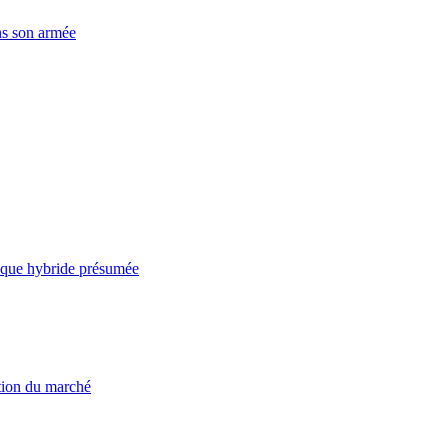
ns son armée
taque hybride présumée
ation du marché