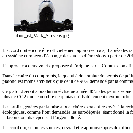
plane_ist_Mark_Strevens.jpg
L’accord doit encore être officiellement approuvé mais, d’après des rapp
au système européen d’échange des quotas d’émissions à partir de 20
L’approche à deux volets, proposée à l’origine par la Commission afin 
Dans le cadre du compromis, la quantité de nombre de permis de pollu
plafond est moins ambitieux que celui de 90% demandé par la commis
Ce plafond serait alors diminué chaque année. 85% des permis seraient
plus de CO2 que le nombre de quotas qu’ils détiennent devront achete
Les profits générés par la mise aux enchères seraient réservés à la rec
écologiques, comme l’ont demandés les eurodéputés, étant donné la f
la façon dont ils dépensent l’argent alloué.
L’accord qui, selon les sources, devrait être approuvé après de diffici