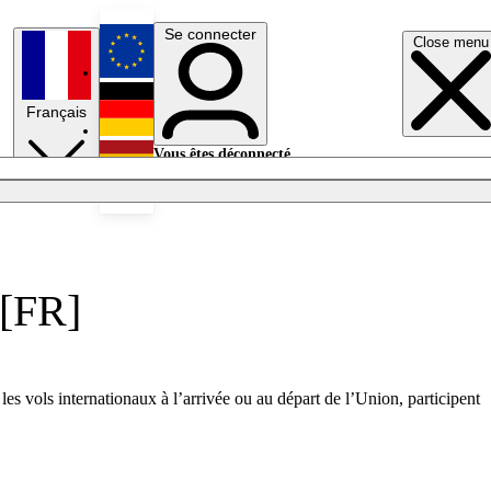
Se connecter
Close menu
English
Français
Deutsch
Vous êtes déconnecté.
Se connecter
Español
Lumières éteintes
 [FR]
 les vols internationaux à l’arrivée ou au départ de l’Union, participent