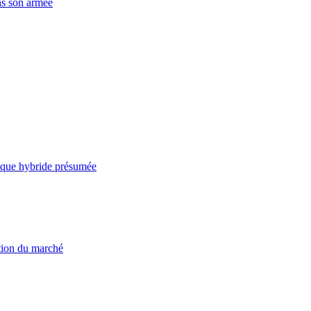
ns son armée
taque hybride présumée
ation du marché