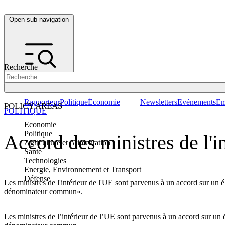
Open sub navigation
Recherche
Rapporteur
Politique
Économie
Newsletters
Evénements
Em
POLICY AREAS
POLITIQUE
Economie
Politique
Accord des ministres de l'in
Agriculture et Alimentation
Santé
Technologies
Energie, Environnement et Transport
Défense
Les ministres de l'intérieur de l'UE sont parvenus à un accord sur un é
dénominateur commun».
Les ministres de l’intérieur de l’UE sont parvenus à un accord sur un é