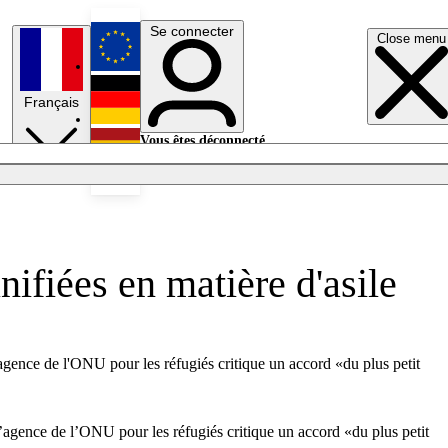
Se connecter
Close menu
English
Français
Deutsch
Vous êtes déconnecté.
Se connecter
Español
Lumières éteintes
nifiées en matière d'asile
L'agence de l'ONU pour les réfugiés critique un accord «du plus petit
 L’agence de l’ONU pour les réfugiés critique un accord «du plus petit