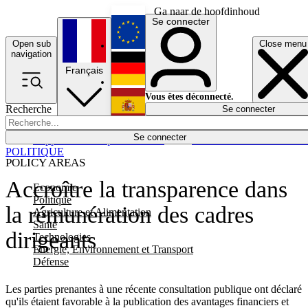
Ga naar de hoofdinhoud
Se connecter
Open sub
Close menu
English
navigation
Français
Deutsch
Vous êtes déconnecté.
Recherche
Se connecter
Español
Lumières éteintes
Se connecter
Rapporteur
Politique
Économie
Newsletters
Evénements
Em
POLITIQUE
POLICY AREAS
Accroître la transparence dans
Economie
Politique
la rémunération des cadres
Agriculture et Alimentation
Santé
dirigeants
Technologies
Energie, Environnement et Transport
Défense
Les parties prenantes à une récente consultation publique ont déclaré
qu'ils étaient favorable à la publication des avantages financiers et