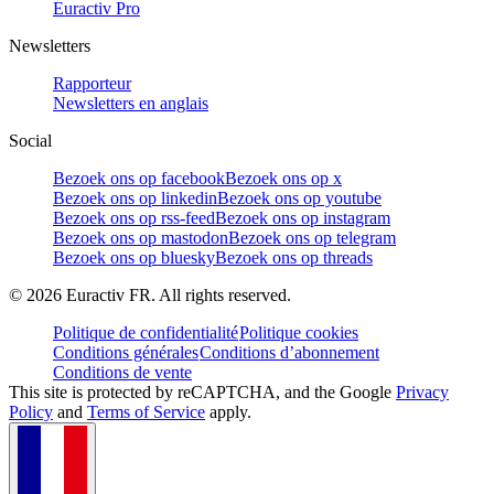
Euractiv Pro
Newsletters
Rapporteur
Newsletters en anglais
Social
Bezoek ons op facebook
Bezoek ons op x
Bezoek ons op linkedin
Bezoek ons op youtube
Bezoek ons op rss-feed
Bezoek ons op instagram
Bezoek ons op mastodon
Bezoek ons op telegram
Bezoek ons op bluesky
Bezoek ons op threads
©
2026
Euractiv FR. All rights reserved.
Politique de confidentialité
Politique cookies
Conditions générales
Conditions d’abonnement
Conditions de vente
This site is protected by reCAPTCHA, and the Google
Privacy
Policy
and
Terms of Service
apply.