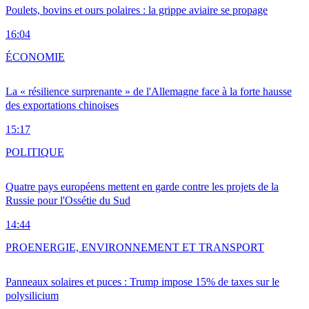
Poulets, bovins et ours polaires : la grippe aviaire se propage
16:04
ÉCONOMIE
La « résilience surprenante » de l'Allemagne face à la forte hausse
des exportations chinoises
15:17
POLITIQUE
Quatre pays européens mettent en garde contre les projets de la
Russie pour l'Ossétie du Sud
14:44
PRO
ENERGIE, ENVIRONNEMENT ET TRANSPORT
Panneaux solaires et puces : Trump impose 15% de taxes sur le
polysilicium