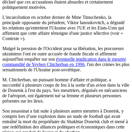
déclaré que ces accusations étaient absurdes et certainement
politiquement motivées.
L'incarcération en octobre dernier de Mme Timochenko, la
principale opposante du président, Viktor Ianoukovitch, a dégradé
les relations qu'entretient l'Ukraine avec l'UE et les Etats-Unis qui
affirment que cette affaire témoigne d'une justice sélective (voir «
Contexte »).
Malgré la pression de l'Occident pour sa libération, les procureurs
ukrainiens l'ont en outre accusée de fraude fiscale et affirment
aujourd'hui enquêter sur son
éventuelle implication dans le meurtre
commandité de Yevhen Chtcherban en 1996
, l'un des crimes les plus
sensationnels de l'Ukraine post-soviétique.
M. Chtcherban, un puissant homme d'affaire et politique, a
succombé à plusieurs coups de feu à la sortie d'un avion dans la ville
de Donetsk à l'est du pays. Ses meurtriers, déguisés en mécaniciens
de l'aéroport, ont également tué sa femme et plusieurs personnes
présentes sur les lieux.
Son assassinat a fait suite à plusieurs autres meurtres à Donetsk, y
compris lors d’une explosion dans un stade de football qui avait
entraîné la mort du propriétaire du Shakhtar Donetsk club et mené à
une redéfinition des alliances politiques et économiques dans cette