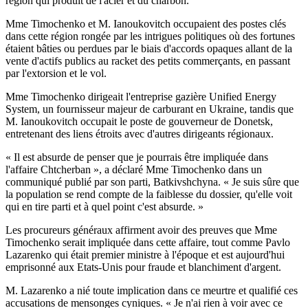
région qui produit de l'acier et du charbon.
Mme Timochenko et M. Ianoukovitch occupaient des postes clés
dans cette région rongée par les intrigues politiques où des fortunes
étaient bâties ou perdues par le biais d'accords opaques allant de la
vente d'actifs publics au racket des petits commerçants, en passant
par l'extorsion et le vol.
Mme Timochenko dirigeait l'entreprise gazière Unified Energy
System, un fournisseur majeur de carburant en Ukraine, tandis que
M. Ianoukovitch occupait le poste de gouverneur de Donetsk,
entretenant des liens étroits avec d'autres dirigeants régionaux.
« Il est absurde de penser que je pourrais être impliquée dans
l'affaire Chtcherban », a déclaré Mme Timochenko dans un
communiqué publié par son parti, Batkivshchyna. « Je suis sûre que
la population se rend compte de la faiblesse du dossier, qu'elle voit
qui en tire parti et à quel point c'est absurde. »
Les procureurs généraux affirment avoir des preuves que Mme
Timochenko serait impliquée dans cette affaire, tout comme Pavlo
Lazarenko qui était premier ministre à l'époque et est aujourd'hui
emprisonné aux Etats-Unis pour fraude et blanchiment d'argent.
M. Lazarenko a nié toute implication dans ce meurtre et qualifié ces
accusations de mensonges cyniques. « Je n'ai rien à voir avec ce