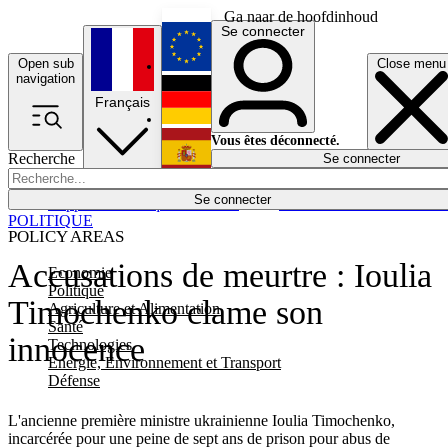
Ga naar de hoofdinhoud
Se connecter
Open sub
Close menu
English
navigation
Français
Deutsch
Vous êtes déconnecté.
Recherche
Se connecter
Español
Lumières éteintes
Se connecter
Rapporteur
Politique
Économie
Newsletters
Evénements
Em
POLITIQUE
POLICY AREAS
Accusations de meurtre : Ioulia
Economie
Politique
Timochenko clame son
Agriculture et Alimentation
Santé
innocence
Technologies
Energie, Environnement et Transport
Défense
L'ancienne première ministre ukrainienne Ioulia Timochenko,
incarcérée pour une peine de sept ans de prison pour abus de