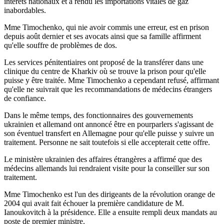
intérêts nationaux et a rendu les importations vitales de gaz
inabordables.
Mme Timochenko, qui nie avoir commis une erreur, est en prison
depuis août dernier et ses avocats ainsi que sa famille affirment
qu'elle souffre de problèmes de dos.
Les services pénitentiaires ont proposé de la transférer dans une
clinique du centre de Kharkiv où se trouve la prison pour qu'elle
puisse y être traitée. Mme Timochenko a cependant refusé, affirmant
qu'elle ne suivrait que les recommandations de médecins étrangers
de confiance.
Dans le même temps, des fonctionnaires des gouvernements
ukrainien et allemand ont annoncé être en pourparlers s'agissant de
son éventuel transfert en Allemagne pour qu'elle puisse y suivre un
traitement. Personne ne sait toutefois si elle accepterait cette offre.
Le ministère ukrainien des affaires étrangères a affirmé que des
médecins allemands lui rendraient visite pour la conseiller sur son
traitement.
Mme Timochenko est l'un des dirigeants de la révolution orange de
2004 qui avait fait échouer la première candidature de M.
Ianoukovitch à la présidence. Elle a ensuite rempli deux mandats au
poste de premier ministre.