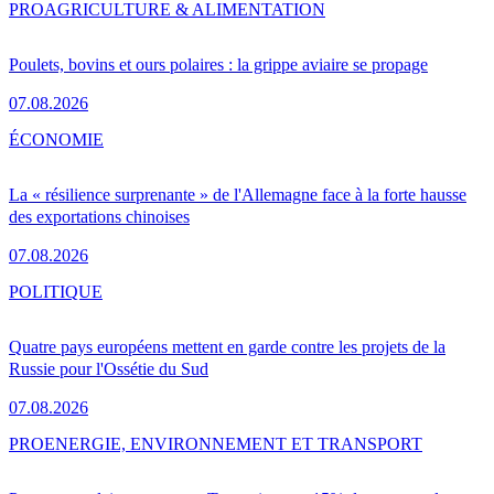
PRO
AGRICULTURE & ALIMENTATION
Poulets, bovins et ours polaires : la grippe aviaire se propage
07.08.2026
ÉCONOMIE
La « résilience surprenante » de l'Allemagne face à la forte hausse
des exportations chinoises
07.08.2026
POLITIQUE
Quatre pays européens mettent en garde contre les projets de la
Russie pour l'Ossétie du Sud
07.08.2026
PRO
ENERGIE, ENVIRONNEMENT ET TRANSPORT