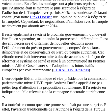
votent contre. En effet, les sondages ont à plusieurs reprises indiqué
que l’Autriche était le membre le plus sceptique à l’égard de
l’adhésion de la Turquie, avec parfois 80 % des sondés se déclarant
contre (voir notre
Links Dossier
sur l’opinion publique à l’égard de
la Turquie). Cependant, les négociations d’adhésion avec la Turquie
ne devraient pas aboutir avant 2014.
Il reste également à savoir si le prochain gouvernement, qui devrait
être élu en septembre, maintiendra la promesse du référendum. Il est
devenu nécessaire d’organiser de nouvelles élections après
l’effondrement du présent gouvernement, composé de sociaux-
démocrates et de conservateurs du Parti du peuple autrichien. Cet
effondrement était intervenu suite à des désaccords sur la façon de
réformer le système de santé et suite à un communiqué du Premier
ministre Alfred Gusenbauer sur l’adoption des futurs traités
européens par voie référendaire (
EURACTIV 07/07/08
).
L’eurodéputé libéral britannique et vice-président de la commission
parlementaire mixte UE-Turquie Andrew Duff a appelé à ne pas
prêter trop d’attention à la proposition autrichienne. Il l’a rejetée en
indiquant qu’elle relevait « de la campagne électorale autrichienne
».
Il a toutefois reconnu que cette promesse n’était pas une surprise. En
effet, l’aversion traditionnelle de l’Autriche à l’égard de la Turquie