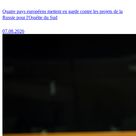
Quatre pays européens mettent en garde contre les projets de la
Russie pour l'Ossétie du Sud
07.08.2026