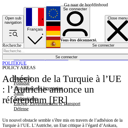
Ga naar de hoofdinhoud
Se connecter
Open sub
Close menu
English
navigation
Français
Deutsch
Vous êtes déconnecté.
Recherche
Se connecter
Español
Lumières éteintes
Se connecter
Rapporteur
Politique
Économie
Newsletters
Evénements
Em
POLITIQUE
POLICY AREAS
Adhésion de la Turquie à l’UE
Economie
Politique
: l’Autriche annonce un
Agriculture et Alimentation
Santé
référendum [FR]
Technologies
Energie, Environnement et Transport
Défense
Un nouvel obstacle semble s’être mis en travers de l’adhésion de la
Turquie à l’UE. L’Autriche, un Etat critique à l’égard d’Ankara,