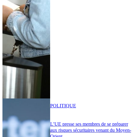
POLITIQUE
L’UE presse ses membres de se préparer
aux risques sécuritaires venant du Moyen-
Orient