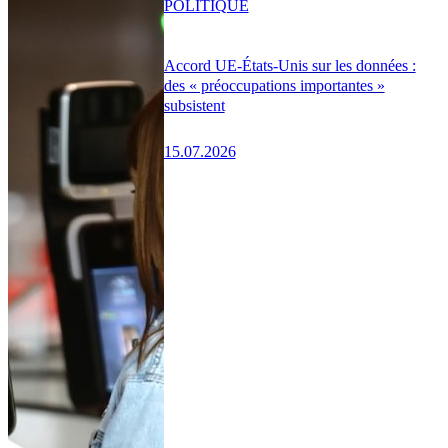
POLITIQUE
Accord UE-États-Unis sur les données :
des « préoccupations importantes »
subsistent
15.07.2026