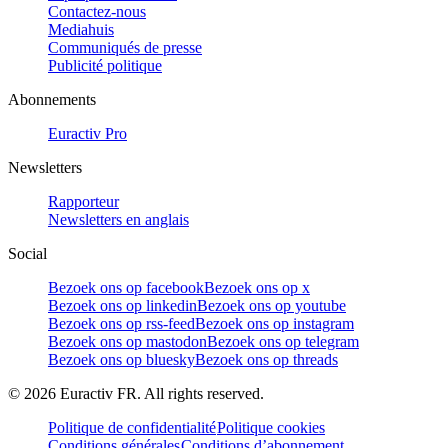
Contactez-nous
Mediahuis
Communiqués de presse
Publicité politique
Abonnements
Euractiv Pro
Newsletters
Rapporteur
Newsletters en anglais
Social
Bezoek ons op facebook
Bezoek ons op x
Bezoek ons op linkedin
Bezoek ons op youtube
Bezoek ons op rss-feed
Bezoek ons op instagram
Bezoek ons op mastodon
Bezoek ons op telegram
Bezoek ons op bluesky
Bezoek ons op threads
©
2026
Euractiv FR. All rights reserved.
Politique de confidentialité
Politique cookies
Conditions générales
Conditions d’abonnement