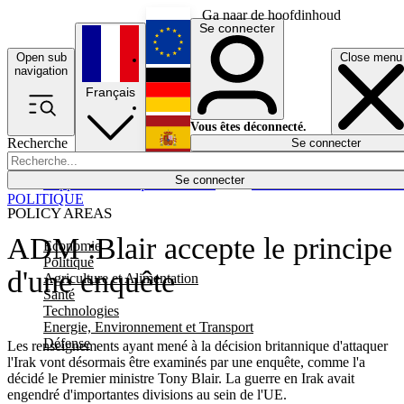
Ga naar de hoofdinhoud
Se connecter
Open sub
Close menu
English
navigation
Français
Deutsch
Vous êtes déconnecté.
Recherche
Se connecter
Español
Lumières éteintes
Se connecter
Rapporteur
Politique
Économie
Newsletters
Evénements
Em
POLITIQUE
POLICY AREAS
ADM :Blair accepte le principe
Economie
Politique
d'une enquête
Agriculture et Alimentation
Santé
Technologies
Energie, Environnement et Transport
Défense
Les renseignements ayant mené à la décision britannique d'attaquer
l'Irak vont désormais être examinés par une enquête, comme l'a
décidé le Premier ministre Tony Blair. La guerre en Irak avait
engendré d'importantes divisions au sein de l'UE.