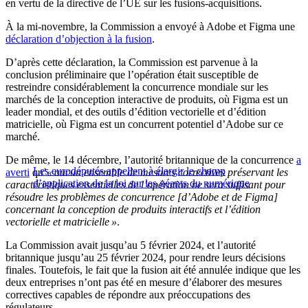
en vertu de la directive de l’UE sur les fusions-acquisitions.
À la mi-novembre, la Commission a envoyé à Adobe et Figma une
déclaration d’objection à la fusion
.
D’après cette déclaration, la Commission est parvenue à la
conclusion préliminaire que l’opération était susceptible de
restreindre considérablement la concurrence mondiale sur les
marchés de la conception interactive de produits, où Figma est un
leader mondial, et des outils d’édition vectorielle et d’édition
matricielle, où Figma est un concurrent potentiel d’Adobe sur ce
marché.
De même, le 14 décembre, l’autorité britannique de la concurrence
a
Les eurodéputés appellent à élargir le champ
averti
qu’
« aucun ensemble de mesures correctives préservant les
d’application de la loi sur les géants du numérique
caractéristiques essentielles de l’opération ne sera suffisant pour
résoudre les problèmes de concurrence [d’Adobe et de Figma]
concernant la conception de produits interactifs et l’édition
vectorielle et matricielle »
.
La Commission avait jusqu’au 5 février 2024, et l’autorité
britannique jusqu’au 25 février 2024, pour rendre leurs décisions
finales. Toutefois, le fait que la fusion ait été annulée indique que les
deux entreprises n’ont pas été en mesure d’élaborer des mesures
correctives capables de répondre aux préoccupations des
régulateurs.