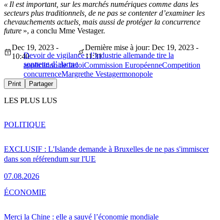
« Il est important, sur les marchés numériques comme dans les
secteurs plus traditionnels, de ne pas se contenter d’examiner les
chevauchements actuels, mais aussi de protéger la concurrence
future
», a conclu Mme Vestager.
Dec 19, 2023 -
Dernière mise à jour: Dec 19, 2023 -
Devoir de vigilance : l’industrie allemande tire la
10:40
11:31
sonnette d’alarme
application de la loi
Commission Européenne
Competition
concurrence
Margrethe Vestager
monopole
Print
Partager
LES PLUS LUS
POLITIQUE
EXCLUSIF : L'Islande demande à Bruxelles de ne pas s'immiscer
dans son référendum sur l'UE
07.08.2026
ÉCONOMIE
Merci la Chine : elle a sauvé l’économie mondiale