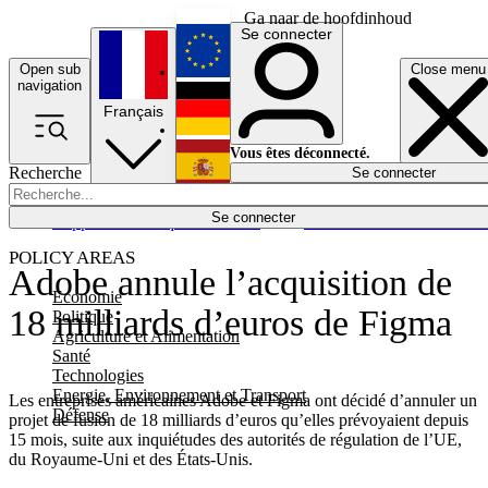
Ga naar de hoofdinhoud
Se connecter
Open sub
Close menu
English
navigation
Français
Deutsch
Vous êtes déconnecté.
Recherche
Se connecter
Español
Lumières éteintes
Se connecter
Rapporteur
Politique
Économie
Newsletters
Evénements
Em
POLICY AREAS
Adobe annule l’acquisition de
Economie
18 milliards d’euros de Figma
Politique
Agriculture et Alimentation
Santé
Technologies
Energie, Environnement et Transport
Les entreprises américaines Adobe et Figma ont décidé d’annuler un
Défense
projet de fusion de 18 milliards d’euros qu’elles prévoyaient depuis
15 mois, suite aux inquiétudes des autorités de régulation de l’UE,
du Royaume-Uni et des États-Unis.