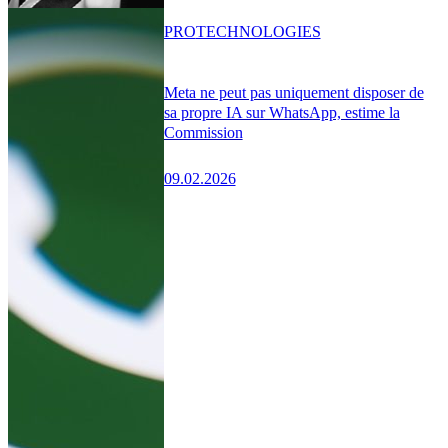
PRO
TECHNOLOGIES
Meta ne peut pas uniquement disposer de
sa propre IA sur WhatsApp, estime la
Commission
09.02.2026