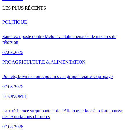
LES PLUS RÉCENTS
POLITIQUE
Sánchez riposte contre Meloni : l'Italie menacée de mesures de
rétorsion
07.08.2026
PRO
AGRICULTURE & ALIMENTATION
Poulets, bovins et ours polaires : la grippe aviaire se propage
07.08.2026
ÉCONOMIE
La « résilience surprenante » de l'Allemagne face à la forte hausse
des exportations chinoises
07.08.2026