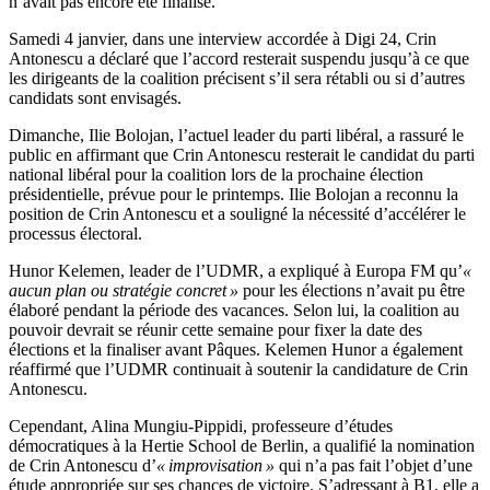
n’avait pas encore été finalisé.
Samedi 4 janvier, dans une interview accordée à Digi 24, Crin
Antonescu a déclaré que l’accord resterait suspendu jusqu’à ce que
les dirigeants de la coalition précisent s’il sera rétabli ou si d’autres
candidats sont envisagés.
Dimanche, Ilie Bolojan, l’actuel leader du parti libéral, a rassuré le
public en affirmant que Crin Antonescu resterait le candidat du parti
national libéral pour la coalition lors de la prochaine élection
présidentielle, prévue pour le printemps. Ilie Bolojan a reconnu la
position de Crin Antonescu et a souligné la nécessité d’accélérer le
processus électoral.
Hunor Kelemen, leader de l’UDMR, a expliqué à Europa FM qu’
«
aucun plan ou stratégie concret »
pour les élections n’avait pu être
élaboré pendant la période des vacances. Selon lui, la coalition au
pouvoir devrait se réunir cette semaine pour fixer la date des
élections et la finaliser avant Pâques. Kelemen Hunor a également
réaffirmé que l’UDMR continuait à soutenir la candidature de Crin
Antonescu.
Cependant, Alina Mungiu-Pippidi, professeure d’études
démocratiques à la Hertie School de Berlin, a qualifié la nomination
de Crin Antonescu d’
« improvisation »
qui n’a pas fait l’objet d’une
étude appropriée sur ses chances de victoire. S’adressant à B1, elle a