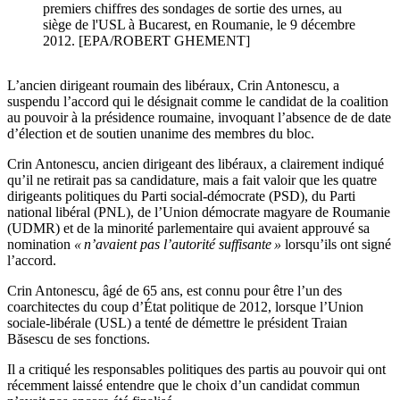
premiers chiffres des sondages de sortie des urnes, au
siège de l'USL à Bucarest, en Roumanie, le 9 décembre
2012. [EPA/ROBERT GHEMENT]
L’ancien dirigeant roumain des libéraux, Crin Antonescu, a
suspendu l’accord qui le désignait comme le candidat de la coalition
au pouvoir à la présidence roumaine, invoquant l’absence de de date
d’élection et de soutien unanime des membres du bloc.
Crin Antonescu, ancien dirigeant des libéraux, a clairement indiqué
qu’il ne retirait pas sa candidature, mais a fait valoir que les quatre
dirigeants politiques du Parti social-démocrate (PSD), du Parti
national libéral (PNL), de l’Union démocrate magyare de Roumanie
(UDMR) et de la minorité parlementaire qui avaient approuvé sa
nomination
« n’avaient pas l’autorité suffisante »
lorsqu’ils ont signé
l’accord.
Crin Antonescu, âgé de 65 ans, est connu pour être l’un des
coarchitectes du coup d’État politique de 2012, lorsque l’Union
sociale-libérale (USL) a tenté de démettre le président Traian
Băsescu de ses fonctions.
Il a critiqué les responsables politiques des partis au pouvoir qui ont
récemment laissé entendre que le choix d’un candidat commun