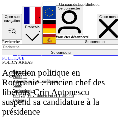
Ga naar de hoofdinhoud
Se connecter
Open sub
Close menu
English
navigation
Français
Deutsch
Vous êtes déconnecté.
Recherche
Se connecter
Español
Lumières éteintes
Se connecter
Rapporteur
Politique
Économie
Newsletters
Evénements
Em
POLITIQUE
POLICY AREAS
Agitation politique en
Economie
Politique
Roumanie : l'ancien chef des
Agriculture et Alimentation
Santé
libéraux Crin Antonescu
Technologies
Energie, Environnement et Transport
suspend sa candidature à la
Défense
présidence