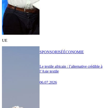
UE
SPONSORISÉ
ÉCONOMIE
Le textile africain : l’alternative crédible à
l’Asie textile
06.07.2026