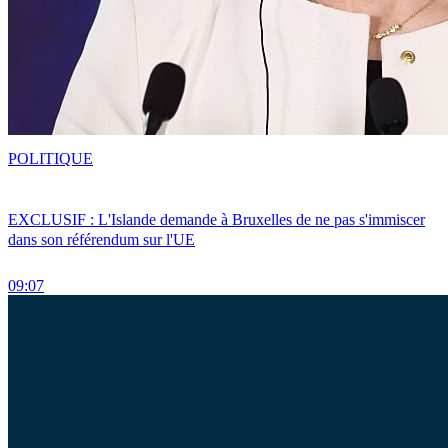
POLITIQUE
EXCLUSIF : L'Islande demande à Bruxelles de ne pas s'immiscer
dans son référendum sur l'UE
09:07