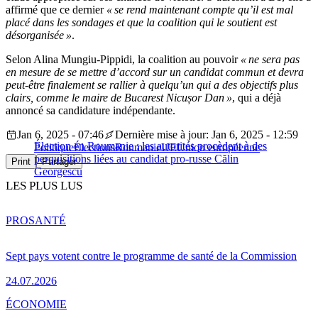
affirmé que ce dernier
« se rend maintenant compte qu’il est mal
placé dans les sondages et que la coalition qui le soutient est
désorganisée »
.
Selon Alina Mungiu-Pippidi, la coalition au pouvoir
« ne sera pas
en mesure de se mettre d’accord sur un candidat commun et devra
peut-être finalement se rallier à quelqu’un qui a des objectifs plus
clairs, comme le maire de Bucarest Nicușor Dan »
, qui a déjà
annoncé sa candidature indépendante.
Jan 6, 2025 - 07:46
Dernière mise à jour: Jan 6, 2025 - 12:59
Élection en Roumanie : les autorités procèdent à des
Politique
Élections
Roumanie
UE
Union européenne
perquisitions liées au candidat pro-russe Călin
Print
Partager
Georgescu
LES PLUS LUS
PRO
SANTÉ
Sept pays votent contre le programme de santé de la Commission
24.07.2026
ÉCONOMIE