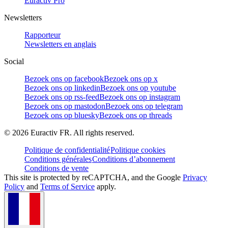
Euractiv Pro
Newsletters
Rapporteur
Newsletters en anglais
Social
Bezoek ons op facebook
Bezoek ons op x
Bezoek ons op linkedin
Bezoek ons op youtube
Bezoek ons op rss-feed
Bezoek ons op instagram
Bezoek ons op mastodon
Bezoek ons op telegram
Bezoek ons op bluesky
Bezoek ons op threads
©
2026
Euractiv FR. All rights reserved.
Politique de confidentialité
Politique cookies
Conditions générales
Conditions d’abonnement
Conditions de vente
This site is protected by reCAPTCHA, and the Google
Privacy
Policy
and
Terms of Service
apply.