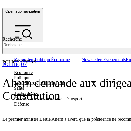
Open sub navigation
Recherche
Rapporteur
Politique
Économie
Newsletters
Evénements
Em
POLICY AREAS
POLITIQUE
Economie
Politique
Ahern demande aux dirigeant
Agriculture et Alimentation
Santé
Constitution
Technologies
Energie, Environnement et Transport
Défense
Le premier ministre Bertie Ahern a averti que la présidence ne recomma