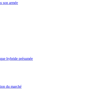
ns son armée
taque hybride présumée
ation du marché