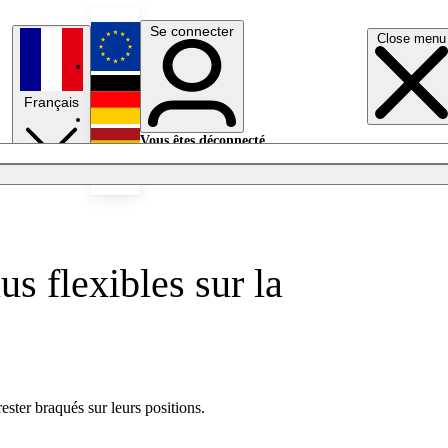
Se connecter
Close menu
English
Français
Deutsch
Vous êtes déconnecté.
Se connecter
Español
Lumières éteintes
s flexibles sur la
ster braqués sur leurs positions.