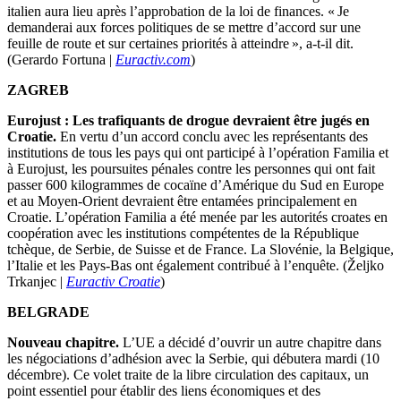
italien aura lieu après l’approbation de la loi de finances. « Je
demanderai aux forces politiques de se mettre d’accord sur une
feuille de route et sur certaines priorités à atteindre », a-t-il dit.
(Gerardo Fortuna |
Euractiv.com
)
ZAGREB
Eurojust : Les trafiquants de drogue devraient être jugés en
Croatie.
En vertu d’un accord conclu avec les représentants des
institutions de tous les pays qui ont participé à l’opération Familia et
à Eurojust, les poursuites pénales contre les personnes qui ont fait
passer 600 kilogrammes de cocaïne d’Amérique du Sud en Europe
et au Moyen-Orient devraient être entamées principalement en
Croatie. L’opération Familia a été menée par les autorités croates en
coopération avec les institutions compétentes de la République
tchèque, de Serbie, de Suisse et de France. La Slovénie, la Belgique,
l’Italie et les Pays-Bas ont également contribué à l’enquête. (Željko
Trkanjec |
Euractiv Croatie
)
BELGRADE
Nouveau chapitre.
L’UE a décidé d’ouvrir un autre chapitre dans
les négociations d’adhésion avec la Serbie, qui débutera mardi (10
décembre). Ce volet traite de la libre circulation des capitaux, un
point essentiel pour établir des liens économiques et des