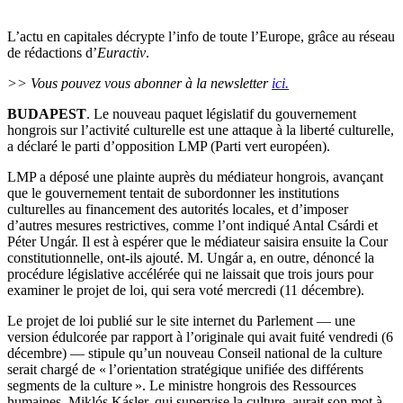
L’actu en capitales décrypte l’info de toute l’Europe, grâce au réseau
de rédactions d’
Euractiv
.
>> Vous pouvez vous abonner à la newsletter
ici.
BUDAPEST
. Le nouveau paquet législatif du gouvernement
hongrois sur l’activité culturelle est une attaque à la liberté culturelle,
a déclaré le parti d’opposition LMP (Parti vert européen).
LMP a déposé une plainte auprès du médiateur hongrois, avançant
que le gouvernement tentait de subordonner les institutions
culturelles au financement des autorités locales, et d’imposer
d’autres mesures restrictives, comme l’ont indiqué Antal Csárdi et
Péter Ungár. Il est à espérer que le médiateur saisira ensuite la Cour
constitutionnelle, ont-ils ajouté. M. Ungár a, en outre, dénoncé la
procédure législative accélérée qui ne laissait que trois jours pour
examiner le projet de loi, qui sera voté mercredi (11 décembre).
Le projet de loi publié sur le site internet du Parlement — une
version édulcorée par rapport à l’originale qui avait fuité vendredi (6
décembre) — stipule qu’un nouveau Conseil national de la culture
serait chargé de « l’orientation stratégique unifiée des différents
segments de la culture ». Le ministre hongrois des Ressources
humaines, Miklós Kásler, qui supervise la culture, aurait son mot à