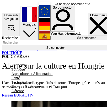
Ga naar de hoofdinhoud
Se connecter
Open sub
Close menu
English
navigation
Français
Deutsch
Vous êtes déconnecté.
Recherche
Se connecter
Español
Lumières éteintes
Se connecter
Rapporteur
Politique
Économie
Newsletters
Evénements
Em
POLITIQUE
POLICY AREAS
Alerte sur la culture en Hongrie
Economie
Politique
Agriculture et Alimentation
Santé
Technologies
L’actu en capitales décrypte l’info de toute l’Europe, grâce au réseau
Energie, Environnement et Transport
de rédactions d’
Euractiv
.
Défense
Réseau EURACTIV