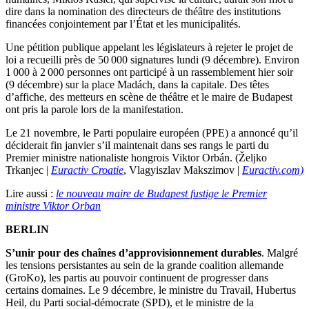
dire dans la nomination des directeurs de théâtre des institutions
financées conjointement par l’État et les municipalités.
Une pétition publique appelant les législateurs à rejeter le projet de
loi a recueilli près de 50 000 signatures lundi (9 décembre). Environ
1 000 à 2 000 personnes ont participé à un rassemblement hier soir
(9 décembre) sur la place Madách, dans la capitale. Des têtes
d’affiche, des metteurs en scène de théâtre et le maire de Budapest
ont pris la parole lors de la manifestation.
Le 21 novembre, le Parti populaire européen (PPE) a annoncé qu’il
déciderait fin janvier s’il maintenait dans ses rangs le parti du
Premier ministre nationaliste hongrois Viktor Orbán. (Željko
Trkanjec |
Euractiv Croatie
, Vlagyiszlav Makszimov |
Euractiv.com)
Lire aussi :
le nouveau maire de Budapest fustige le Premier
ministre Viktor Orban
BERLIN
S’unir pour des chaînes d’approvisionnement durables
. Malgré
les tensions persistantes au sein de la grande coalition allemande
(GroKo), les partis au pouvoir continuent de progresser dans
certains domaines. Le 9 décembre, le ministre du Travail, Hubertus
Heil, du Parti social-démocrate (SPD), et le ministre de la