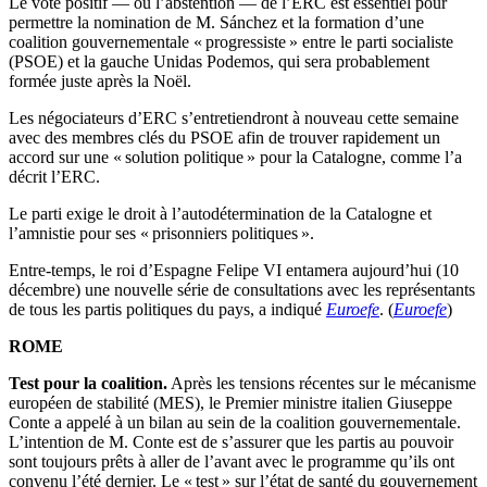
Le vote positif — ou l’abstention — de l’ERC est essentiel pour
permettre la nomination de M. Sánchez et la formation d’une
coalition gouvernementale « progressiste » entre le parti socialiste
(PSOE) et la gauche Unidas Podemos, qui sera probablement
formée juste après la Noël.
Les négociateurs d’ERC s’entretiendront à nouveau cette semaine
avec des membres clés du PSOE afin de trouver rapidement un
accord sur une « solution politique » pour la Catalogne, comme l’a
décrit l’ERC.
Le parti exige le droit à l’autodétermination de la Catalogne et
l’amnistie pour ses « prisonniers politiques ».
Entre-temps, le roi d’Espagne Felipe VI entamera aujourd’hui (10
décembre) une nouvelle série de consultations avec les représentants
de tous les partis politiques du pays, a indiqué
Euroefe
. (
Euroefe
)
ROME
Test pour la coalition.
Après les tensions récentes sur le mécanisme
européen de stabilité (MES), le Premier ministre italien Giuseppe
Conte a appelé à un bilan au sein de la coalition gouvernementale.
L’intention de M. Conte est de s’assurer que les partis au pouvoir
sont toujours prêts à aller de l’avant avec le programme qu’ils ont
convenu l’été dernier. Le « test » sur l’état de santé du gouvernement