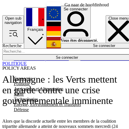
Ga naar de hoofdinhoud
Se connecter
Open sub
Close menu
English
navigation
Français
Deutsch
Vous êtes déconnecté.
Recherche
Se connecter
Español
Lumières éteintes
Se connecter
Rapporteur
Politique
Économie
Newsletters
Evénements
Em
POLITIQUE
POLICY AREAS
Allemagne : les Verts mettent
Economie
Politique
en garde contre une crise
Agriculture et Alimentation
Santé
gouvernementale imminente
Technologies
Energie, Environnement et Transport
Défense
Alors que la discorde actuelle entre les membres de la coalition
tripartite allemande a atteint de nouveaux sommets mercredi (24