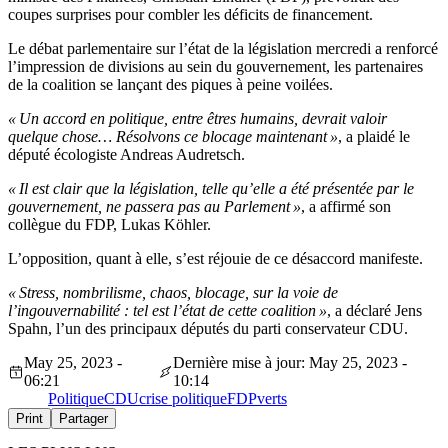
coupes surprises pour combler les déficits de financement.
Le débat parlementaire sur l’état de la législation mercredi a renforcé
l’impression de divisions au sein du gouvernement, les partenaires
de la coalition se lançant des piques à peine voilées.
« Un accord en politique, entre êtres humains, devrait valoir
quelque chose… Résolvons ce blocage maintenant »
, a plaidé le
député écologiste Andreas Audretsch.
« Il est clair que la législation, telle qu’elle a été présentée par le
gouvernement, ne passera pas au Parlement »
, a affirmé son
collègue du FDP, Lukas Köhler.
L’opposition, quant à elle, s’est réjouie de ce désaccord manifeste.
« Stress, nombrilisme, chaos, blocage, sur la voie de
l’ingouvernabilité : tel est l’état de cette coalition »
, a déclaré Jens
Spahn, l’un des principaux députés du parti conservateur CDU.
May 25, 2023 -
Dernière mise à jour: May 25, 2023 -
06:21
10:14
Politique
CDU
crise politique
FDP
verts
Print
Partager