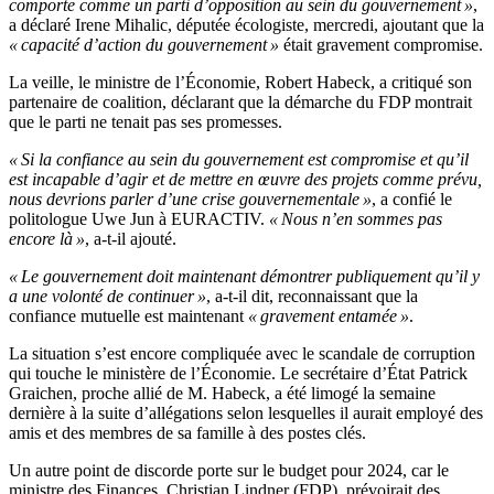
comporte comme un parti d’opposition au sein du gouvernement »
,
a déclaré Irene Mihalic, députée écologiste, mercredi, ajoutant que la
« capacité d’action du gouvernement »
était gravement compromise.
La veille, le ministre de l’Économie, Robert Habeck, a critiqué son
partenaire de coalition, déclarant que la démarche du FDP montrait
que le parti ne tenait pas ses promesses.
« Si la confiance au sein du gouvernement est compromise et qu’il
est incapable d’agir et de mettre en œuvre des projets comme prévu,
nous devrions parler d’une crise gouvernementale »
, a confié le
politologue Uwe Jun à EURACTIV.
« Nous n’en sommes pas
encore là »
, a-t-il ajouté.
« Le gouvernement doit maintenant démontrer publiquement qu’il y
a une volonté de continuer »
, a-t-il dit, reconnaissant que la
confiance mutuelle est maintenant
« gravement entamée »
.
La situation s’est encore compliquée avec le scandale de corruption
qui touche le ministère de l’Économie. Le secrétaire d’État Patrick
Graichen, proche allié de M. Habeck, a été limogé la semaine
dernière à la suite d’allégations selon lesquelles il aurait employé des
amis et des membres de sa famille à des postes clés.
Un autre point de discorde porte sur le budget pour 2024, car le
ministre des Finances, Christian Lindner (FDP), prévoirait des