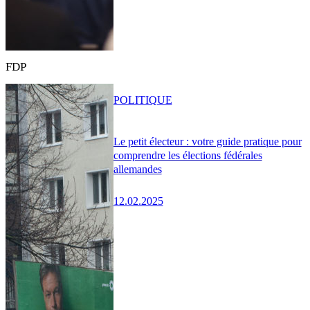
FDP
POLITIQUE
Le petit électeur : votre guide pratique pour
comprendre les élections fédérales
allemandes
12.02.2025