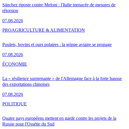
Sánchez riposte contre Meloni : l'Italie menacée de mesures de
rétorsion
07.08.2026
PRO
AGRICULTURE & ALIMENTATION
Poulets, bovins et ours polaires : la grippe aviaire se propage
07.08.2026
ÉCONOMIE
La « résilience surprenante » de l'Allemagne face à la forte hausse
des exportations chinoises
07.08.2026
POLITIQUE
Quatre pays européens mettent en garde contre les projets de la
Russie pour l'Ossétie du Sud