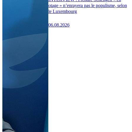
otage » n’enrayera pas le populisme, selon
le Luxembourg
06.08.2026