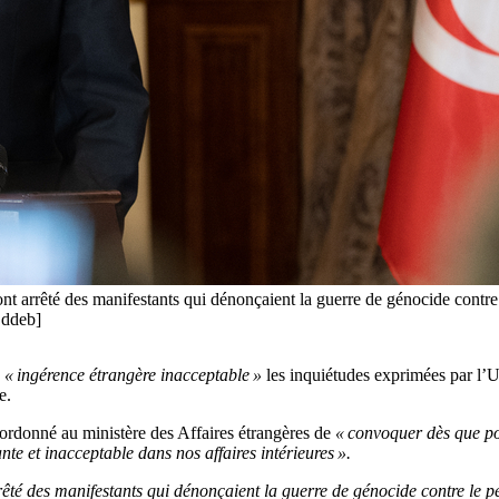
nt arrêté des manifestants qui dénonçaient la guerre de génocide contre 
Eddeb]
e
« ingérence étrangère inacceptable »
les inquiétudes exprimées par l’U
e.
a ordonné au ministère des Affaires étrangères de
« convoquer dès que po
nte et inacceptable dans nos affaires intérieures ».
êté des manifestants qui dénonçaient la guerre de génocide contre le pe