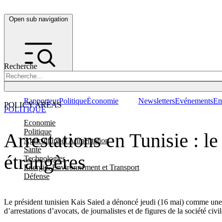
Open sub navigation
Recherche
Rapporteur
Politique
Économie
Newsletters
Evénements
Em
POLICY AREAS
POLITIQUE
Economie
Politique
Arrestations en Tunisie : le
Agriculture et Alimentation
Santé
étrangères
Technologies
Energie, Environnement et Transport
Défense
Le président tunisien Kais Saied a dénoncé jeudi (16 mai) comme un
d’arrestations d’avocats, de journalistes et de figures de la société civil