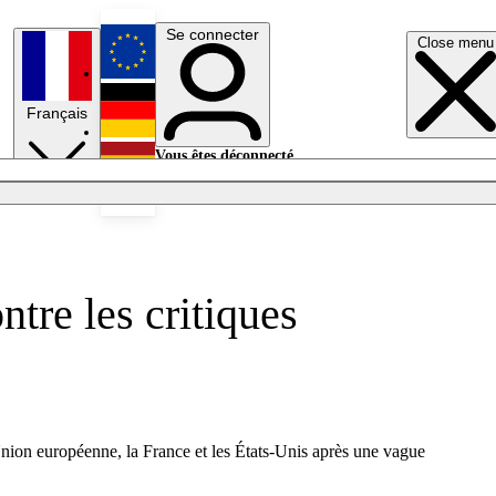
Se connecter
Close menu
English
Français
Deutsch
Vous êtes déconnecté.
Se connecter
Español
Lumières éteintes
ntre les critiques
nion européenne, la France et les États-Unis après une vague