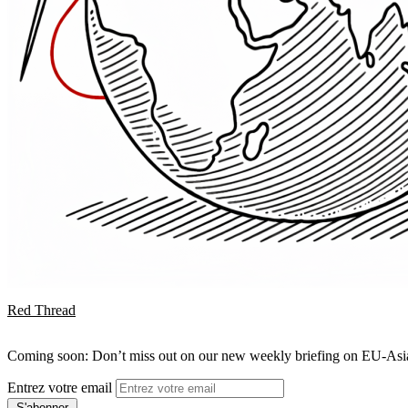
Red Thread
Coming soon: Don’t miss out on our new weekly briefing on EU-Asia 
Entrez votre email
S'abonner