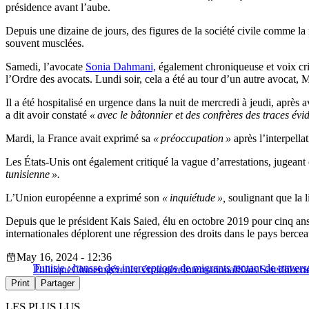
présidence avant l’aube.
Depuis une dizaine de jours, des figures de la société civile comme la m
souvent musclées.
Samedi, l’avocate
Sonia Dahmani,
également chroniqueuse et voix crit
l’Ordre des avocats. Lundi soir, cela a été au tour d’un autre avocat, 
Il a été hospitalisé en urgence dans la nuit de mercredi à jeudi, après
a dit avoir constaté
« avec le bâtonnier et des confrères des traces évid
Mardi, la France avait exprimé sa
« préoccupation »
après l’interpel
Les États-Unis ont également critiqué la vague d’arrestations, jugeant
tunisienne ».
L’Union européenne a exprimé son
« inquiétude »,
soulignant que la l
Depuis que le président Kais Saied, élu en octobre 2019 pour cinq ans
internationales déplorent une régression des droits dans le pays berce
May 16, 2024 - 12:36
Tunisie : hausse des interceptions de migrants tentant de traver
Politique
Chine
ingérence étrangère
International
Kais Saied
libert
Print
Partager
LES PLUS LUS