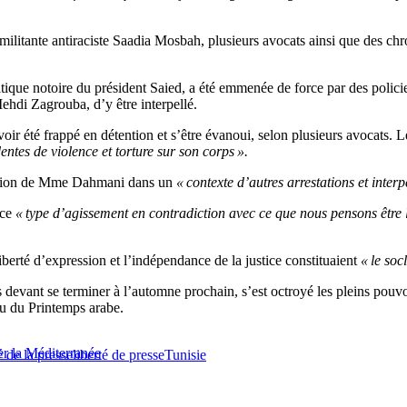
ilitante antiraciste Saadia Mosbah, plusieurs avocats ainsi que des chroniq
ique notoire du président Saied, a été emmenée de force par des policie
Mehdi Zagrouba, d’y être interpellé.
 avoir été frappé en détention et s’être évanoui, selon plusieurs avocats
entes de violence et torture sur son corps ».
lation de Mme Dahmani dans un
« contexte d’autres arrestations et inter
 ce
« type d’agissement en contradiction avec ce que nous pensons être le
iberté d’expression et l’indépendance de la justice constituaient
« le soc
 devant se terminer à l’automne prochain, s’est octroyé les pleins pouvo
au du Printemps arabe.
ser la Méditerranée
é de la presse
liberté de presse
Tunisie