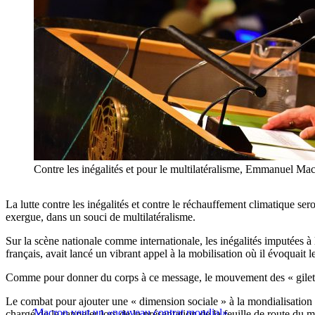
Contre les inégalités et pour le multilatéralisme, Emmanuel Mac
La lutte contre les inégalités et contre le réchauffement climatique ser
exergue, dans un souci de multilatéralisme.
Sur la scène nationale comme internationale, les inégalités imputées 
français, avait lancé un vibrant appel à la mobilisation où il évoquait 
Comme pour donner du corps à ce message, le mouvement des « gilets j
Le combat pour ajouter une « dimension sociale » à la mondialisation et
Macron veut un «nouveau contrat mondial»
chargé de le rappeler lors de la présentation de la feuille de route du 