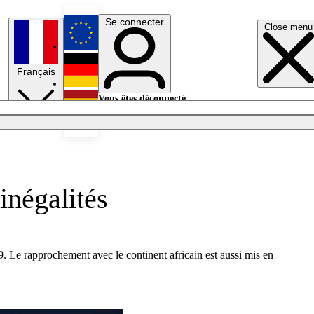
Se connecter
Close menu
English
Français
Deutsch
Vous êtes déconnecté.
Se connecter
Español
Lumières éteintes
inégalités
019. Le rapprochement avec le continent africain est aussi mis en