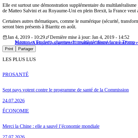
Elle est surtout une démonstration supplémentaire du multilatéralism
de Matteo Salvini et au Royaume-Uni en plein Brexit, la France veut ass
Certaines autres thématiques, comme le numérique (sécurité, transfo
seront bien présents à Biarritz en août.
Jan 4, 2019 - 10:29
Dernière mise à jour: Jan 4, 2019 - 14:52
Macron et Trudeau, chantres du multilatéralisme face à Trump
Politique
Afrique
Changement Climatique
Chine
éducation
France
Print
Partager
LES PLUS LUS
PRO
SANTÉ
Sept pays votent contre le programme de santé de la Commission
24.07.2026
ÉCONOMIE
Merci la Chine : elle a sauvé l’économie mondiale
27.07.2026