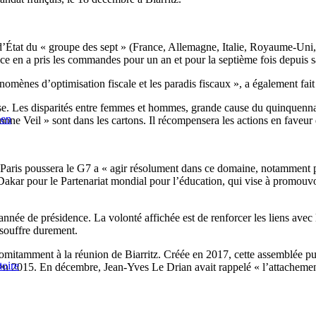
 d’État du « groupe des sept » (France, Allemagne, Italie, Royaume-Uni,
e en a pris les commandes pour un an et pour la septième fois depuis s
énomènes d’optimisation fiscale et les paradis fiscaux », a également fait 
çaise. Les disparités entre femmes et hommes, grande cause du quinquen
éen
imone Veil » sont dans les cartons. Il récompensera les actions en faveur 
 Paris poussera le G7 a « agir résolument dans ce domaine, notamment pou
 Dakar pour le Partenariat mondial pour l’éducation, qui vise à promou
e année de présidence. La volonté affichée est de renforcer les liens avec 
souffre durement.
mitamment à la réunion de Biarritz. Créée en 2017, cette assemblée pu
toire
s en 2015. En décembre, Jean-Yves Le Drian avait rappelé « l’attachement