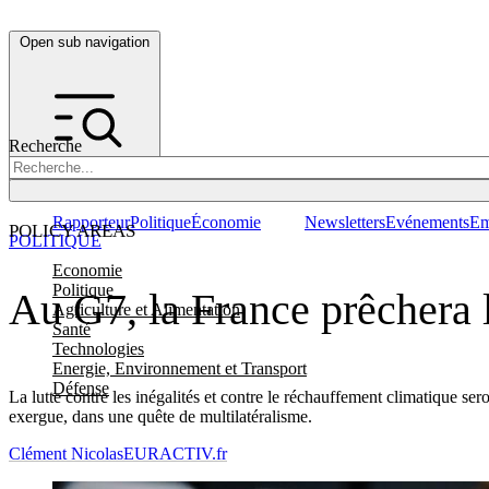
Open sub navigation
Recherche
Rapporteur
Politique
Économie
Newsletters
Evénements
Em
POLICY AREAS
POLITIQUE
Economie
Politique
Au G7, la France prêchera l
Agriculture et Alimentation
Santé
Technologies
Energie, Environnement et Transport
Défense
La lutte contre les inégalités et contre le réchauffement climatique ser
exergue, dans une quête de multilatéralisme.
Clément Nicolas
EURACTIV.fr