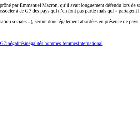
e prôné par Emmanuel Macron, qu’il avait longuement défendu lors de s
ocier à ce G7 des pays qui n’en font pas partie mais qui « partagent l’a
rmation sociale…), seront donc également abordées en présence de pays
G7
inégalités
inégalités hommes-femmes
International