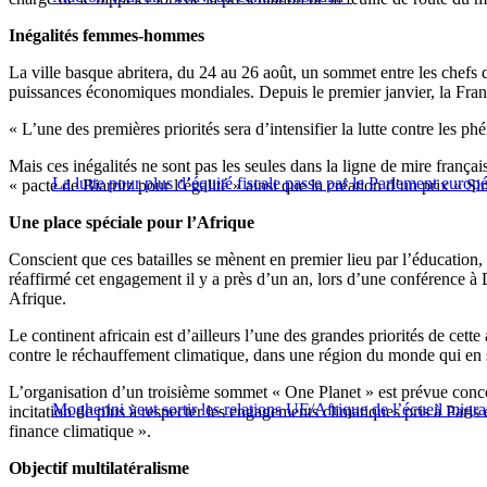
Inégalités femmes-hommes
La ville basque abritera, du 24 au 26 août, un sommet entre les chefs
puissances économiques mondiales. Depuis le premier janvier, la Franc
« L’une des premières priorités sera d’intensifier la lutte contre les ph
Mais ces inégalités ne sont pas les seules dans la ligne de mire fran
La lutte pour plus d’équité fiscale passe par le Parlement europ
« pacte de Biarritz pour l’égalité » ainsi que la création d’un prix « S
Une place spéciale pour l’Afrique
Conscient que ces batailles se mènent en premier lieu par l’éducation,
réaffirmé cet engagement il y a près d’un an, lors d’une conférence à
Afrique.
Le continent africain est d’ailleurs l’une des grandes priorités de cett
contre le réchauffement climatique, dans une région du monde qui en 
L’organisation d’un troisième sommet « One Planet » est prévue conco
Mogherini veut sortir les relations UE/Afrique de l’écueil migra
incitation de plus à respecter les engagements climatiques pris à Pari
finance climatique ».
Objectif multilatéralisme