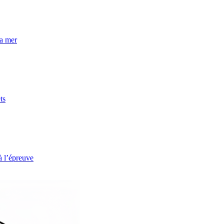
la mer
ts
à l’épreuve