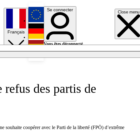
Se connecter
Close menu
English
Français
Deutsch
Vous êtes déconnecté.
Se connecter
Español
Lumières éteintes
 refus des partis de
ne souhaite coopérer avec le Parti de la liberté (FPÖ) d’extrême