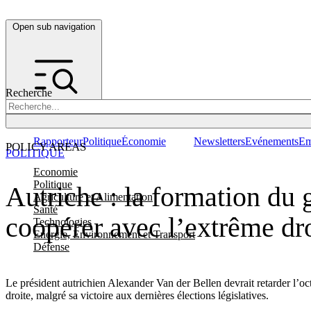
Open sub navigation
Recherche
Rapporteur
Politique
Économie
Newsletters
Evénements
Em
POLICY AREAS
POLITIQUE
Economie
Politique
Autriche : la formation du 
Agriculture et Alimentation
Santé
coopérer avec l’extrême dr
Technologies
Energie, Environnement et Transport
Défense
Le président autrichien Alexander Van der Bellen devrait retarder l’o
droite, malgré sa victoire aux dernières élections législatives.