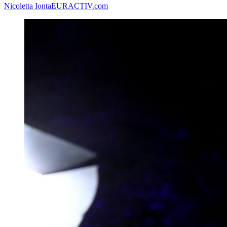
Nicoletta Ionta
EURACTIV.com