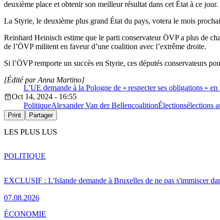
deuxième place et obtenir son meilleur résultat dans cet État à ce jour.
La Styrie, le deuxième plus grand État du pays, votera le mois prochai
Reinhard Heinisch estime que le parti conservateur ÖVP a plus de cha
de l’ÖVP militent en faveur d’une coalition avec l’extrême droite.
Si l’ÖVP remporte un succès en Styrie, ces députés conservateurs pou
[Édité par Anna Martino]
L’UE demande à la Pologne de « respecter ses obligations » en m
Oct 14, 2024 - 16:55
Politique
Alexander Van der Bellen
coalition
Élections
élections a
Print
Partager
LES PLUS LUS
POLITIQUE
EXCLUSIF : L'Islande demande à Bruxelles de ne pas s'immiscer dan
07.08.2026
ÉCONOMIE