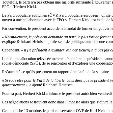
Toutefois, le parti n’a pas obtenu une majorité suffisante à gouverner s
FPÖ d’Herbert Kickl.
Le Parti populaire autrichien (ÖVP, Parti populaire européen), dirigé 
ouvert à une collaboration avec le FPÖ si Herbert Kickl est exclu de la
Par convention, le président accorde le mandat de former un gouverne
« Normalement, le président demande au parti le plus fort de former u
explique Reinhard Heinisch, professeur de politique autrichienne comp
Cependant,
« il [le président Alexander Van der Bellen] n’a pas fait c
Lors d’une allocution télévisée mercredi 9 octobre, le président a annon
social-démocrate (SPÖ), de se rencontrer et d’explorer une coopération 
Il s’attend à ce qu’ils présentent un rapport d’ici la fin de la semaine.
« Si vous êtes pour le Parti de la liberté, vous direz que le président i
gouvernement »
, a ajouté Reinhard Heinisch.
Pour sa part, Herbert Kickl a informé le président autrichien vendred
Les négociations se trouvent donc dans l’impasse alors que s’ouvre la s
Ce dimanche 13 octobre, le parti conservateur ÖVP de Karl Nehammer a r