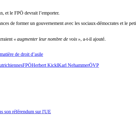
n, et le FPÖ devrait l’emporter.
nces de former un gouvernement avec les sociaux-démocrates et le petit
rraient
« augmenter leur nombre de voix »
, a-t-il ajouté.
atière de droit d’asile
utrichiennes
FPÖ
Herbert Kickl
Karl Nehammer
ÖVP
s son référendum sur l'UE