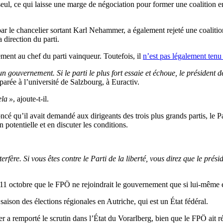
eul, ce qui laisse une marge de négociation pour former une coalition ent
par le chancelier sortant Karl Nehammer, a également rejeté une coalition
 direction du parti.
ment au chef du parti vainqueur. Toutefois, il
n’est pas légalement tenu 
n gouvernement. Si le parti le plus fort essaie et échoue, le présiden
arée à l’université de Salzbourg, à Euractiv.
ela »
, ajoute-t-il.
cé qu’il avait demandé aux dirigeants des trois plus grands partis, le Par
potentielle et en discuter les conditions.
nterfère. Si vous êtes contre le Parti de la liberté, vous direz que le pr
i 11 octobre que le FPÖ ne rejoindrait le gouvernement que si lui-même 
aison des élections régionales en Autriche, qui est un État fédéral.
emporté le scrutin dans l’État du Vorarlberg, bien que le FPÖ ait réali