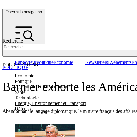
Open sub navigation
Recherche
Rapporteur
Politique
Économie
Newsletters
Evénements
Em
POLICY AREAS
POLITIQUE
Economie
Politique
Barnier exhorte les América
Agriculture et Alimentation
Santé
Technologies
Energie, Environnement et Transport
Défense
Abandonnant le langage diplomatique, le ministre français des affaires