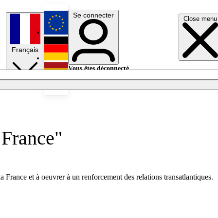
Se connecter
Close menu
English
Français
Deutsch
Vous êtes déconnecté.
Se connecter
Español
Lumières éteintes
 France"
a France et à oeuvrer à un renforcement des relations transatlantiques.