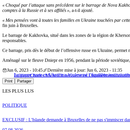
« Choqué par l’attaque sans précédent sur le barrage de Nova Kakh
comptes à la Russie et à ses affiliés »
, a-t-il ajouté.
« Mes pensées vont à toutes les familles en Ukraine touchées par cett
fin juin à Bruxelles.
Le barrage de Kakhovka, situé dans les zones de la région de Kherson
responsables.
Ce barrage, pris dès le début de l’offensive russe en Ukraine, perme
Aménagé sur le fleuve Dniepr en 1956, pendant la période soviétique, 
Jun 6, 2023 - 10:45
Dernière mise à jour: Jun 6, 2023 - 11:35
La guerre russe en Ukraine a bouleversé l’équilibre institutionn
Politique
Charles Michel
Chine
Guerre en Ukraine
International
R
Print
Partager
LES PLUS LUS
POLITIQUE
EXCLUSIF : L'Islande demande à Bruxelles de ne pas s'immiscer dan
07.08.2026