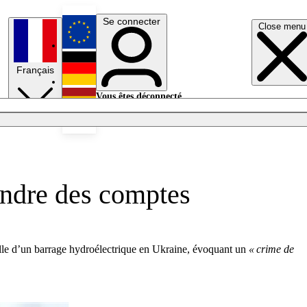
Se connecter
Close menu
English
Français
Deutsch
Vous êtes déconnecté.
Se connecter
Español
Lumières éteintes
endre des comptes
ielle d’un barrage hydroélectrique en Ukraine, évoquant un
« crime de