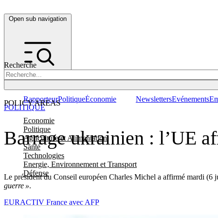
Open sub navigation
Recherche
Rapporteur
Politique
Économie
Newsletters
Evénements
Em
POLICY AREAS
POLITIQUE
Economie
Politique
Barrage ukrainien : l’UE a
Agriculture et Alimentation
Santé
Technologies
Energie, Environnement et Transport
Défense
Le président du Conseil européen Charles Michel a affirmé mardi (6 ju
guerre »
.
EURACTIV France avec AFP