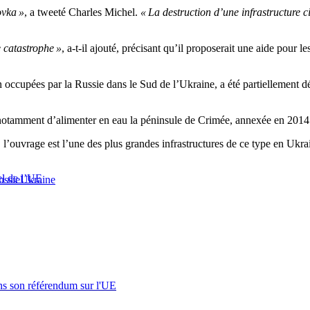
ovka »
, a tweeté Charles Michel.
« La destruction d’une infrastructure 
e catastrophe »
, a-t-il ajouté, précisant qu’il proposerait une aide pour
 occupées par la Russie dans le Sud de l’Ukraine, a été partiellement d
t notamment d’alimenter en eau la péninsule de Crimée, annexée en 201
l’ouvrage est l’une des plus grandes infrastructures de ce type en Ukra
el de l’UE
ussie
Ukraine
s son référendum sur l'UE