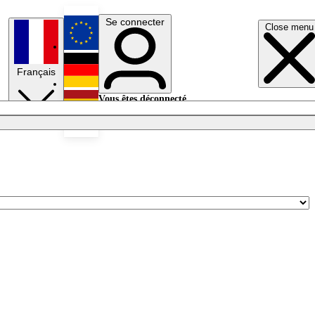
Se connecter
Close menu
English
Français
Deutsch
Vous êtes déconnecté.
Se connecter
Español
Lumières éteintes