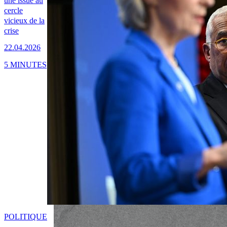
une issue au
cercle
vicieux de la
crise
22.04.2026
5 MINUTES
POLITIQUE