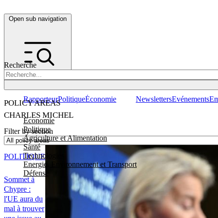
Open sub navigation
Recherche
Rapporteur
Politique
Économie
Newsletters
Evénements
Em
POLICY AREAS
CHARLES MICHEL
Economie
Politique
Filter by section
Agriculture et Alimentation
Santé
Technologies
POLITIQUE
Energie, Environnement et Transport
Défense
Sommet à
Chypre :
l'UE aura du
mal à trouver