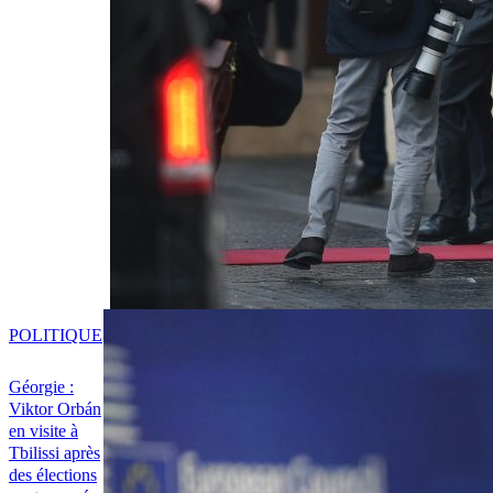
POLITIQUE
Géorgie :
Viktor Orbán
en visite à
Tbilissi après
des élections