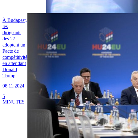
À Budapest,
les
dirigeants
des 27
adoptent un
Pacte de
compétitivité
en attendant
Donald
Trump
08.11.2024
5
MINUTES