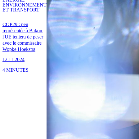
ENVIRONNEMENT
ET TRANSPORT
COP29 : peu
représentée à Bakou,
l'UE tentera de peser
avec le commissaire
Wopke Hoekstra
12.11.2024
4 MINUTES