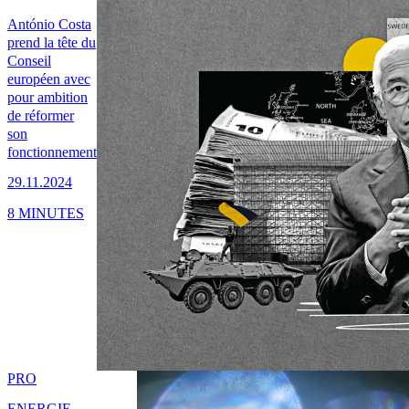
António Costa
prend la tête du
Conseil
européen avec
pour ambition
de réformer
son
fonctionnement
29.11.2024
8 MINUTES
PRO
ENERGIE,