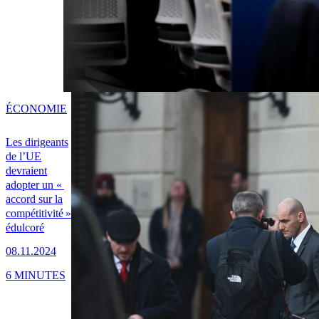
ÉCONOMIE
Les dirigeants
de l’UE
devraient
adopter un «
accord sur la
compétitivité »
édulcoré
08.11.2024
6 MINUTES