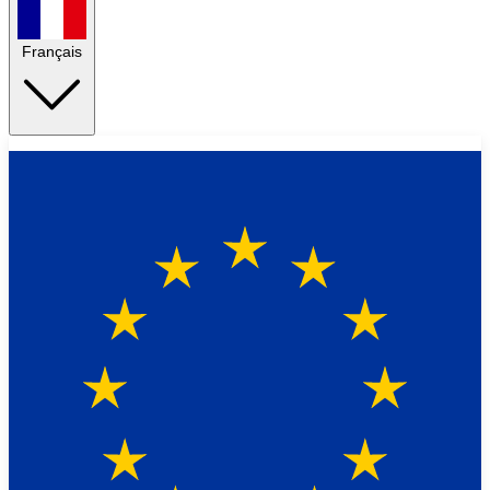
Français