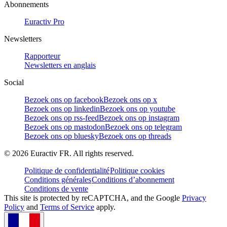
Abonnements
Euractiv Pro
Newsletters
Rapporteur
Newsletters en anglais
Social
Bezoek ons op facebook
Bezoek ons op x
Bezoek ons op linkedin
Bezoek ons op youtube
Bezoek ons op rss-feed
Bezoek ons op instagram
Bezoek ons op mastodon
Bezoek ons op telegram
Bezoek ons op bluesky
Bezoek ons op threads
©
2026
Euractiv FR. All rights reserved.
Politique de confidentialité
Politique cookies
Conditions générales
Conditions d’abonnement
Conditions de vente
This site is protected by reCAPTCHA, and the Google
Privacy
Policy
and
Terms of Service
apply.