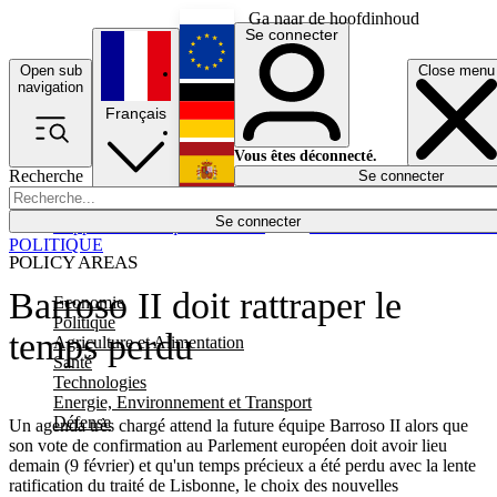
Ga naar de hoofdinhoud
Se connecter
Open sub
Close menu
English
navigation
Français
Deutsch
Vous êtes déconnecté.
Recherche
Se connecter
Español
Lumières éteintes
Se connecter
Rapporteur
Politique
Économie
Newsletters
Evénements
Em
POLITIQUE
POLICY AREAS
Barroso II doit rattraper le
Economie
Politique
temps perdu
Agriculture et Alimentation
Santé
Technologies
Energie, Environnement et Transport
Défense
Un agenda très chargé attend la future équipe Barroso II alors que
son vote de confirmation au Parlement européen doit avoir lieu
demain (9 février) et qu'un temps précieux a été perdu avec la lente
ratification du traité de Lisbonne, le choix des nouvelles