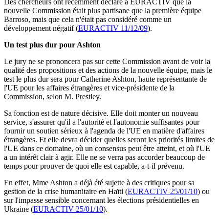
Des chercheurs ont récemment déclaré à EURACTIV que la
nouvelle Commission était plus partisane que la première équipe
Barroso, mais que cela n'était pas considéré comme un
développement négatif (
EURACTIV 11/12/09
).
Un test plus dur pour Ashton
Le jury ne se prononcera pas sur cette Commission avant de voir la
qualité des propositions et des actions de la nouvelle équipe, mais le
test le plus dur sera pour Catherine Ashton, haute représentante de
l'UE pour les affaires étrangères et vice-présidente de la
Commission, selon M. Prestley.
Sa fonction est de nature décisive. Elle doit monter un nouveau
service, s'assurer qu'il a l'autorité et l'autonomie suffisantes pour
fournir un soutien sérieux à l'agenda de l'UE en matière d'affaires
étrangères. Et elle devra décider quelles seront les priorités limites de
l'UE dans ce domaine, où un consensus peut être atteint, et où l'UE
a un intérêt clair à agir. Elle ne se verra pas accorder beaucoup de
temps pour prouver de quoi elle est capable, a-t-il prévenu.
En effet, Mme Ashton a déjà été sujette à des critiques pour sa
gestion de la crise humanitaire en Haïti (
EURACTIV 25/01/10
) ou
sur l'impasse sensible concernant les élections présidentielles en
Ukraine (
EURACTIV 25/01/10
).