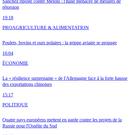
Sánchez riposte contre Meloni : l'Italie menacée de mesures de
rétorsion
19:18
PRO
AGRICULTURE & ALIMENTATION
Poulets, bovins et ours polaires : la grippe aviaire se propage
16:04
ÉCONOMIE
La « résilience surprenante » de l'Allemagne face à la forte hausse
des exportations chinoises
15:17
POLITIQUE
Quatre pays européens mettent en garde contre les projets de la
Russie pour l'Ossétie du Sud