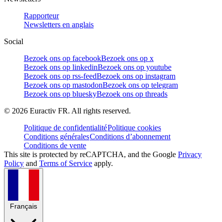
Rapporteur
Newsletters en anglais
Social
Bezoek ons op facebook
Bezoek ons op x
Bezoek ons op linkedin
Bezoek ons op youtube
Bezoek ons op rss-feed
Bezoek ons op instagram
Bezoek ons op mastodon
Bezoek ons op telegram
Bezoek ons op bluesky
Bezoek ons op threads
©
2026
Euractiv FR. All rights reserved.
Politique de confidentialité
Politique cookies
Conditions générales
Conditions d’abonnement
Conditions de vente
This site is protected by reCAPTCHA, and the Google
Privacy
Policy
and
Terms of Service
apply.
Français