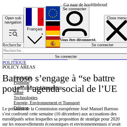
Ga naar de hoofdinhoud
Se connecter
Open sub
Close menu
English
navigation
Français
Deutsch
Vous êtes déconnecté.
Recherche
Se connecter
Español
Lumières éteintes
Se connecter
Rapporteur
Politique
Économie
Newsletters
Evénements
Em
POLITIQUE
POLICY AREAS
Barroso s’engage à “se battre
Economie
Politique
pour” l’agenda social de l’UE
Agriculture et Alimentation
Santé
Technologies
Energie, Environnement et Transport
Défense
Le président de la Commission européenne José Manuel Barroso
s’est confronté cette semaine (16 décembre) aux accusations des
eurodéputés selon lesquelles sa proposition de stratégie pour 2020
sur les renouvellements économiques et environnementaux n’avait