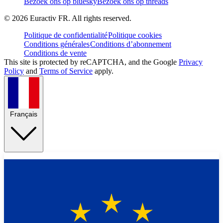
Bezoek ons op bluesky
Bezoek ons op threads
©
2026
Euractiv FR. All rights reserved.
Politique de confidentialité
Politique cookies
Conditions générales
Conditions d’abonnement
Conditions de vente
This site is protected by reCAPTCHA, and the Google
Privacy
Policy
and
Terms of Service
apply.
Français