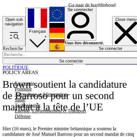
Ga naar de hoofdinhoud
Se connecter
Open sub
Close menu
English
navigation
Français
Deutsch
Vous êtes déconnecté.
Recherche
Se connecter
Español
Lumières éteintes
Se connecter
Rapporteur
Politique
Économie
Newsletters
Evénements
Em
POLITIQUE
POLICY AREAS
Brown soutient la candidature
Economie
Politique
de Barroso pour un second
Agriculture et Alimentation
Santé
mandat à la tête de l’UE
Technologies
Energie, Environnement et Transport
Défense
Hier (16 mars), le Premier ministre britannique a soutenu la
candidature de José Manuel Barroso pour un second mandat de cinq