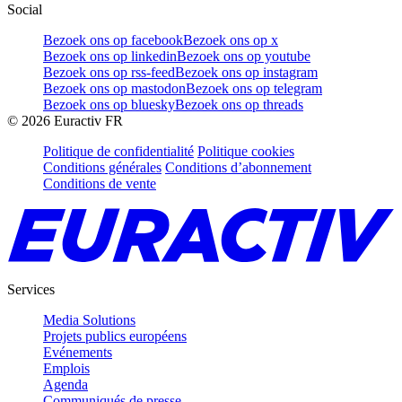
Social
Bezoek ons op facebook
Bezoek ons op x
Bezoek ons op linkedin
Bezoek ons op youtube
Bezoek ons op rss-feed
Bezoek ons op instagram
Bezoek ons op mastodon
Bezoek ons op telegram
Bezoek ons op bluesky
Bezoek ons op threads
©
2026
Euractiv FR
Politique de confidentialité
Politique cookies
Conditions générales
Conditions d’abonnement
Conditions de vente
Services
Media Solutions
Projets publics européens
Evénements
Emplois
Agenda
Communiqués de presse