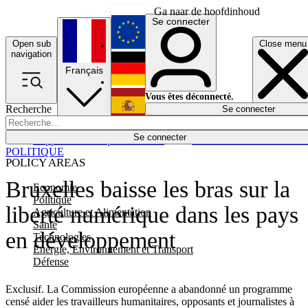
Ga naar de hoofdinhoud
Se connecter
Open sub
Close menu
English
navigation
Français
Deutsch
Vous êtes déconnecté.
Recherche
Se connecter
Español
Lumières éteintes
Se connecter
Rapporteur
Politique
Économie
Newsletters
Evénements
Em
POLITIQUE
POLICY AREAS
Bruxelles baisse les bras sur la
Economie
Politique
liberté numérique dans les pays
Agriculture et Alimentation
Santé
en développement
Technologies
Energie, Environnement et Transport
Défense
Exclusif. La Commission européenne a abandonné un programme
censé aider les travailleurs humanitaires, opposants et journalistes à