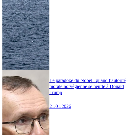
Le paradoxe du Nobel : quand l’autorité
morale norvégienne se heurte à Donald
Trump
21.01.2026