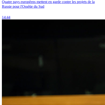
Quatre pays européens mettent en garde contre les projets de la
Russie pour l'Ossétie du Sud
14:44