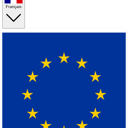
Français