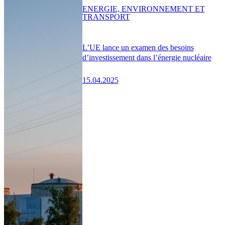
ENERGIE, ENVIRONNEMENT ET
TRANSPORT
L’UE lance un examen des besoins
d’investissement dans l’énergie nucléaire
15.04.2025