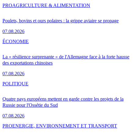
PRO
AGRICULTURE & ALIMENTATION
Poulets, bovins et ours polaires : la grippe aviaire se propage
07.08.2026
ÉCONOMIE
La « résilience surprenante » de l'Allemagne face à la forte hausse
des exportations chinoises
07.08.2026
POLITIQUE
Quatre pays européens mettent en garde contre les projets de la
Russie pour l'Ossétie du Sud
07.08.2026
PRO
ENERGIE, ENVIRONNEMENT ET TRANSPORT