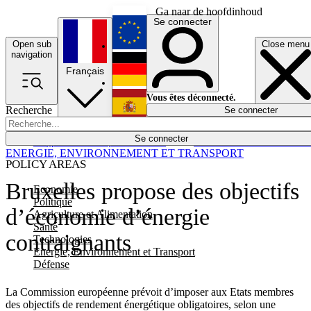
Ga naar de hoofdinhoud
Se connecter
Open sub
Close menu
English
navigation
Français
Deutsch
Vous êtes déconnecté.
Recherche
Se connecter
Español
Lumières éteintes
Se connecter
Rapporteur
Politique
Économie
Newsletters
Evénements
Em
ENERGIE, ENVIRONNEMENT ET TRANSPORT
POLICY AREAS
Bruxelles propose des objectifs
Economie
Politique
d’économie d’énergie
Agriculture et Alimentation
Santé
contraignants
Technologies
Energie, Environnement et Transport
Défense
La Commission européenne prévoit d’imposer aux Etats membres
des objectifs de rendement énergétique obligatoires, selon une