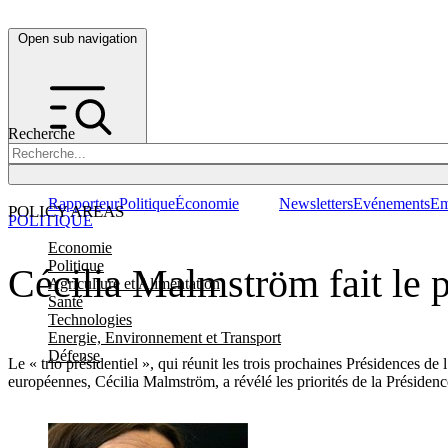
Open sub navigation
Recherche
Rapporteur
Politique
Économie
Newsletters
Evénements
Em
POLICY AREAS
POLITIQUE
Economie
Politique
Cécilia Malmström fait le p
Agriculture et Alimentation
Santé
Technologies
Energie, Environnement et Transport
Défense
Le « trio présidentiel », qui réunit les trois prochaines Présidences d
européennes, Cécilia Malmström, a révélé les priorités de la Présiden