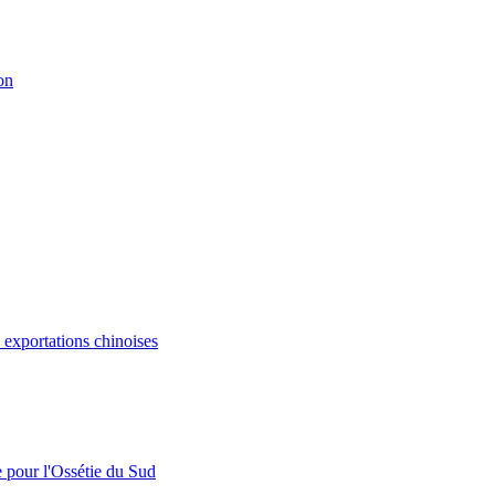
on
s exportations chinoises
e pour l'Ossétie du Sud