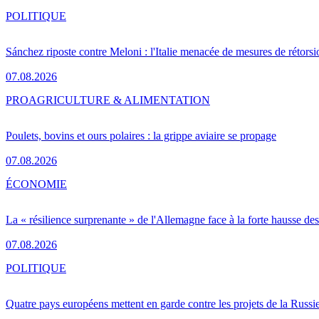
POLITIQUE
Sánchez riposte contre Meloni : l'Italie menacée de mesures de rétorsi
07.08.2026
PRO
AGRICULTURE & ALIMENTATION
Poulets, bovins et ours polaires : la grippe aviaire se propage
07.08.2026
ÉCONOMIE
La « résilience surprenante » de l'Allemagne face à la forte hausse de
07.08.2026
POLITIQUE
Quatre pays européens mettent en garde contre les projets de la Russi