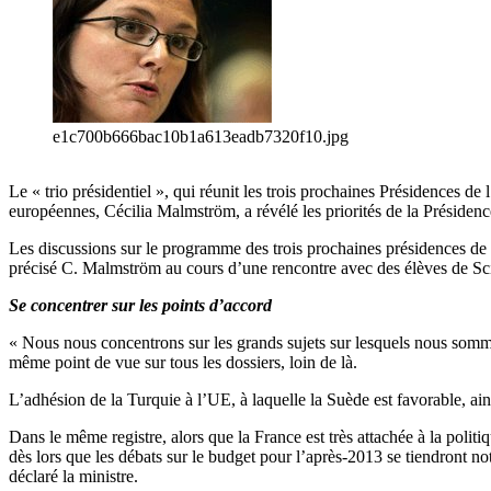
e1c700b666bac10b1a613eadb7320f10.jpg
Le « trio présidentiel », qui réunit les trois prochaines Présidences d
européennes, Cécilia Malmström, a révélé les priorités de la Présiden
Les discussions sur le programme des trois prochaines présidences de l
précisé C. Malmström au cours d’une rencontre avec des élèves de Scie
Se concentrer sur les points d’accord
« Nous nous concentrons sur les grands sujets sur lesquels nous sommes 
même point de vue sur tous les dossiers, loin de là.
L’adhésion de la Turquie à l’UE, à laquelle la Suède est favorable, ai
Dans le même registre, alors que la France est très attachée à la pol
dès lors que les débats sur le budget pour l’après-2013 se tiendront 
déclaré la ministre.