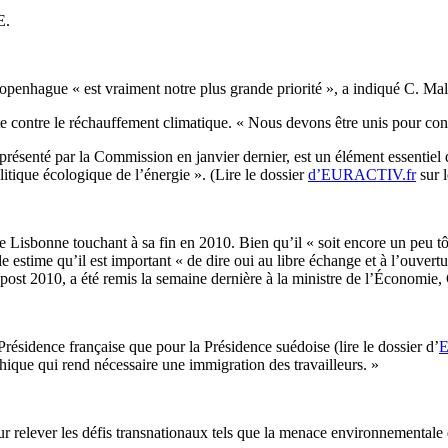
E.
openhague « est vraiment notre plus grande priorité », a indiqué C. Ma
utte contre le réchauffement climatique. « Nous devons être unis pour con
présenté par la Commission en janvier dernier, est un élément essentiel 
litique écologique de l’énergie ». (Lire le dossier
d’EURACTIV.fr
sur l
 de Lisbonne touchant à sa fin en 2010. Bien qu’il « soit encore un peu t
e estime qu’il est important « de dire oui au libre échange et à l’ouvert
st 2010, a été remis la semaine dernière à la ministre de l’Économie, Chr
a Présidence française que pour la Présidence suédoise (lire le dossier d’
E
que qui rend nécessaire une immigration des travailleurs. »
 relever les défis transnationaux tels que la menace environnementale es