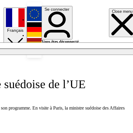
Se connecter
Close menu
English
Français
Deutsch
Vous êtes déconnecté.
Se connecter
Español
Lumières éteintes
e suédoise de l’UE
r son programme. En visite à Paris, la ministre suédoise des Affaires