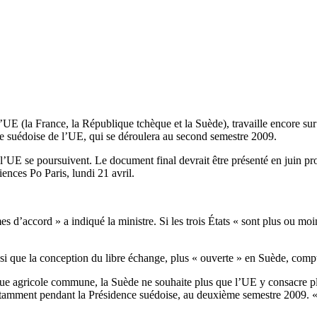
e l’UE (la France, la République tchèque et la Suède), travaille encore su
ce suédoise de l’UE, qui se déroulera au second semestre 2009.
’UE se poursuivent. Le document final devrait être présenté en juin pro
nces Po Paris, lundi 21 avril.
d’accord » a indiqué la ministre. Si les trois États « sont plus ou moins 
nsi que la conception du libre échange, plus « ouverte » en Suède, comp
itique agricole commune, la Suède ne souhaite plus que l’UE y consacre 
notamment pendant la Présidence suédoise, au deuxième semestre 2009. «