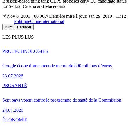
Brussels-based think tank CEPS proposes early EU candidate status
for Serbia, Croatia and Macedonia.
Nov 6, 2000 - 00:00
Dernière mise à jour: Jan 29, 2010 - 11:12
Politique
Chine
International
Print
Partager
LES PLUS LUS
PRO
TECHNOLOGIES
Google écope d’une amende record de 890 millions d’euros
23.07.2026
PRO
SANTÉ
Sept pays votent contre le programme de santé de la Commission
24.07.2026
ÉCONOMIE