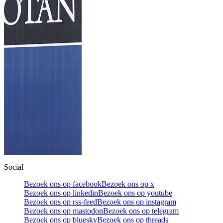
Social
Bezoek ons op facebook
Bezoek ons op x
Bezoek ons op linkedin
Bezoek ons op youtube
Bezoek ons op rss-feed
Bezoek ons op instagram
Bezoek ons op mastodon
Bezoek ons op telegram
Bezoek ons op bluesky
Bezoek ons op threads