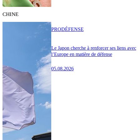
CHINE
PRO
DÉFENSE
Le Japon cherche à renforcer ses liens avec
l’Europe en matière de défense
05.08.2026