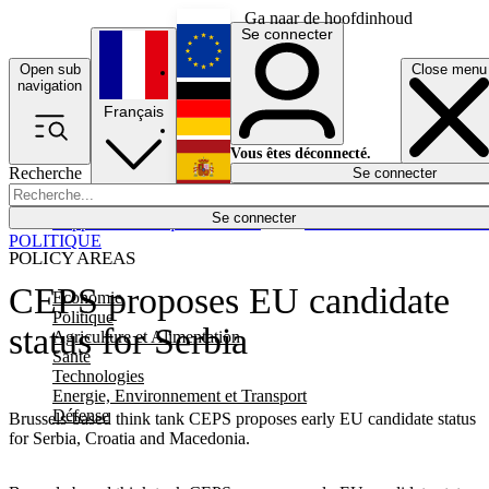
Ga naar de hoofdinhoud
Se connecter
Open sub
Close menu
English
navigation
Français
Deutsch
Vous êtes déconnecté.
Recherche
Se connecter
Español
Lumières éteintes
Se connecter
Rapporteur
Politique
Économie
Newsletters
Evénements
Em
POLITIQUE
POLICY AREAS
CEPS proposes EU candidate
Economie
Politique
status for Serbia
Agriculture et Alimentation
Santé
Technologies
Energie, Environnement et Transport
Défense
Brussels-based think tank CEPS proposes early EU candidate status
for Serbia, Croatia and Macedonia.