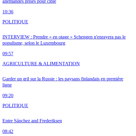
allemandes prises pour cible
10:36
POLITIQUE
INTERVIEW : Prendre « en otage » Schengen n'enrayera pas le
populisme, selon le Luxembourg
09:57
AGRICULTURE & ALIMENTATION
Garder un œil sur la Russie : les paysans finlandais en première
ligne
09:20
POLITIQUE
Entre Sánchez and Frederiksen
08:42