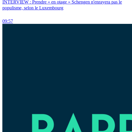
INTERVIEW : Prendre « en otage » Schengen n'enrayera pas le
populisme, selon le Luxembourg
09:57