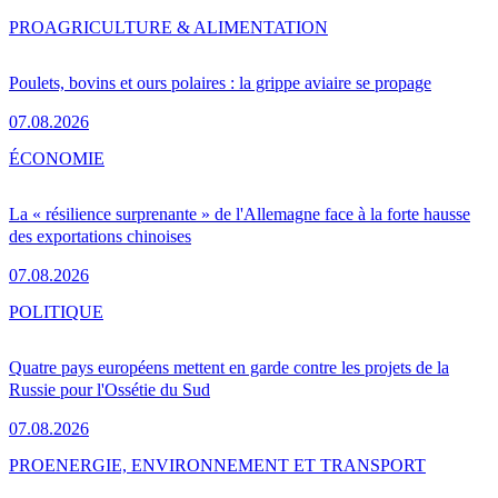
PRO
AGRICULTURE & ALIMENTATION
Poulets, bovins et ours polaires : la grippe aviaire se propage
07.08.2026
ÉCONOMIE
La « résilience surprenante » de l'Allemagne face à la forte hausse
des exportations chinoises
07.08.2026
POLITIQUE
Quatre pays européens mettent en garde contre les projets de la
Russie pour l'Ossétie du Sud
07.08.2026
PRO
ENERGIE, ENVIRONNEMENT ET TRANSPORT