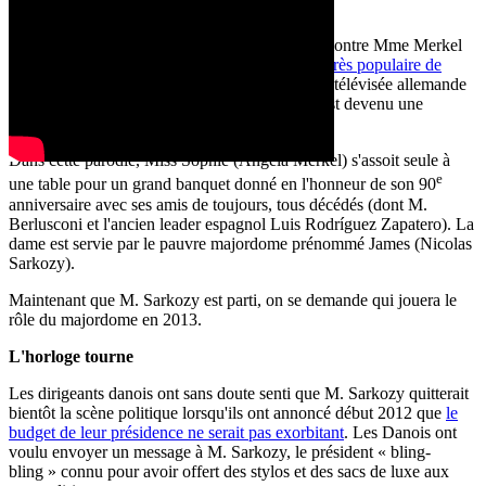
Dinner for One
Une autre vidéo qui a eu beaucoup de succès montre Mme Merkel
et M. Sarkozy dans une
parodie de la comédie très populaire de
1963 « Dinner for One »
, réalisée par la chaîne télévisée allemande
ARD. Regarder ce film le soir du Nouvel An est devenu une
tradition en Allemagne et en Autriche.
Dans cette parodie, Miss Sophie (Angela Merkel) s'assoit seule à
e
une table pour un grand banquet donné en l'honneur de son 90
anniversaire avec ses amis de toujours, tous décédés (dont M.
Berlusconi et l'ancien leader espagnol Luis Rodríguez Zapatero). La
dame est servie par le pauvre majordome prénommé James (Nicolas
Sarkozy).
Maintenant que M. Sarkozy est parti, on se demande qui jouera le
rôle du majordome en 2013.
L'horloge tourne
Les dirigeants danois ont sans doute senti que M. Sarkozy quitterait
bientôt la scène politique lorsqu'ils ont annoncé début 2012 que
le
budget de leur présidence ne serait pas exorbitant
. Les Danois ont
voulu envoyer un message à M. Sarkozy, le président « bling-
bling » connu pour avoir offert des stylos et des sacs de luxe aux