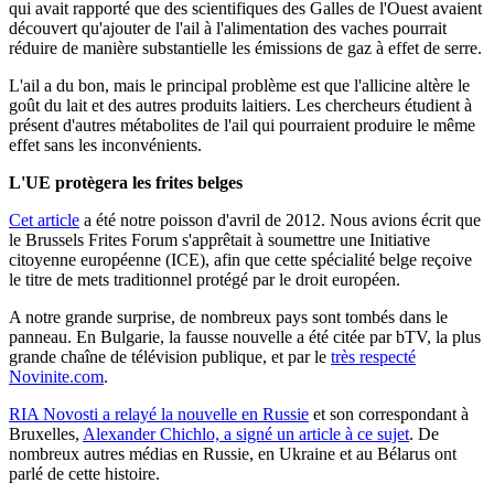
qui avait rapporté que des scientifiques des Galles de l'Ouest avaient
découvert qu'ajouter de l'ail à l'alimentation des vaches pourrait
réduire de manière substantielle les émissions de gaz à effet de serre.
L'ail a du bon, mais le principal problème est que l'allicine altère le
goût du lait et des autres produits laitiers. Les chercheurs étudient à
présent d'autres métabolites de l'ail qui pourraient produire le même
effet sans les inconvénients.
L'UE protègera les frites belges
Cet article
a été notre poisson d'avril de 2012. Nous avions écrit que
le Brussels Frites Forum s'apprêtait à soumettre une Initiative
citoyenne européenne (ICE), afin que cette spécialité belge reçoive
le titre de mets traditionnel protégé par le droit européen.
A notre grande surprise, de nombreux pays sont tombés dans le
panneau. En Bulgarie, la fausse nouvelle a été citée par bTV, la plus
grande chaîne de télévision publique, et par le
très respecté
Novinite.com
.
RIA Novosti a relayé la nouvelle en Russie
et son correspondant à
Bruxelles,
Alexander Chichlo, a signé un article à ce sujet
. De
nombreux autres médias en Russie, en Ukraine et au Bélarus ont
parlé de cette histoire.