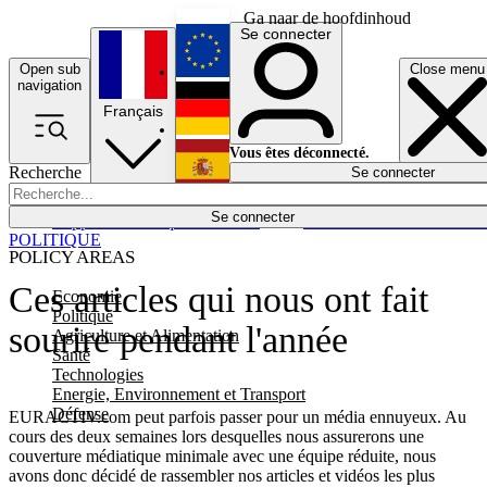
Ga naar de hoofdinhoud
Se connecter
Open sub
Close menu
English
navigation
Français
Deutsch
Vous êtes déconnecté.
Recherche
Se connecter
Español
Lumières éteintes
Se connecter
Rapporteur
Politique
Économie
Newsletters
Evénements
Em
POLITIQUE
POLICY AREAS
Ces articles qui nous ont fait
Economie
Politique
sourire pendant l'année
Agriculture et Alimentation
Santé
Technologies
Energie, Environnement et Transport
Défense
EURACTIV.com peut parfois passer pour un média ennuyeux. Au
cours des deux semaines lors desquelles nous assurerons une
couverture médiatique minimale avec une équipe réduite, nous
avons donc décidé de rassembler nos articles et vidéos les plus