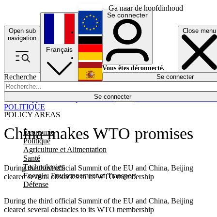
Ga naar de hoofdinhoud
Se connecter
Open sub
Close menu
English
navigation
Français
Deutsch
Vous êtes déconnecté.
Recherche
Se connecter
Español
Lumières éteintes
Se connecter
Rapporteur
Politique
Économie
Newsletters
Evénements
Em
POLITIQUE
POLICY AREAS
China makes WTO promises
Economie
Politique
Agriculture et Alimentation
Santé
Technologies
During the third official Summit of the EU and China, Beijing
Energie, Environnement et Transport
cleared several obstacles to its WTO membership
Défense
During the third official Summit of the EU and China, Beijing
cleared several obstacles to its WTO membership