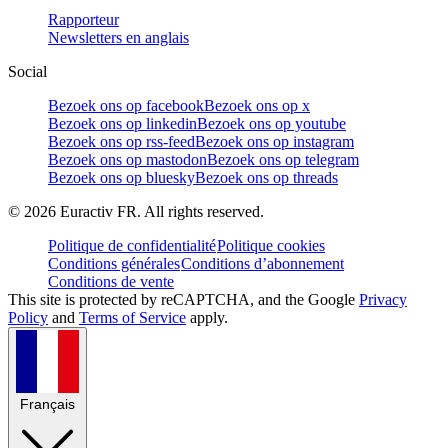
Rapporteur
Newsletters en anglais
Social
Bezoek ons op facebook
Bezoek ons op x
Bezoek ons op linkedin
Bezoek ons op youtube
Bezoek ons op rss-feed
Bezoek ons op instagram
Bezoek ons op mastodon
Bezoek ons op telegram
Bezoek ons op bluesky
Bezoek ons op threads
©
2026
Euractiv FR. All rights reserved.
Politique de confidentialité
Politique cookies
Conditions générales
Conditions d’abonnement
Conditions de vente
This site is protected by reCAPTCHA, and the Google
Privacy
Policy
and
Terms of Service
apply.
Français