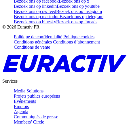
Bezoek ons op facebook
Bezoek ons op x
Bezoek ons op linkedin
Bezoek ons op youtube
Bezoek ons op rss-feed
Bezoek ons op instagram
Bezoek ons op mastodon
Bezoek ons op telegram
Bezoek ons op bluesky
Bezoek ons op threads
©
2026
Euractiv FR
Politique de confidentialité
Politique cookies
Conditions générales
Conditions d’abonnement
Conditions de vente
Services
Media Solutions
Projets publics européens
Evénements
Emplois
Agenda
Communiqués de presse
Members’ Circle