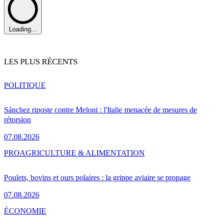
Loading...
LES PLUS RÉCENTS
POLITIQUE
Sánchez riposte contre Meloni : l'Italie menacée de mesures de
rétorsion
07.08.2026
PRO
AGRICULTURE & ALIMENTATION
Poulets, bovins et ours polaires : la grippe aviaire se propage
07.08.2026
ÉCONOMIE