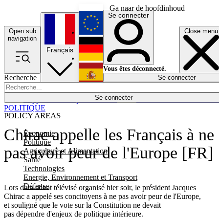
Ga naar de hoofdinhoud
Se connecter
Open sub
Close menu
English
navigation
Français
Deutsch
Vous êtes déconnecté.
Recherche
Se connecter
Español
Lumières éteintes
Se connecter
Rapporteur
Politique
Économie
Newsletters
Evénements
Em
POLITIQUE
POLICY AREAS
Chirac appelle les Français à ne
Economie
Politique
pas avoir peur de l'Europe [FR]
Agriculture et Alimentation
Santé
Technologies
Energie, Environnement et Transport
Défense
Lors d'un débat télévisé organisé hier soir, le président Jacques
Chirac a appelé ses concitoyens à ne pas avoir peur de l'Europe,
et souligné que le vote sur la Constitution ne devait
pas dépendre d'enjeux de politique intérieure.