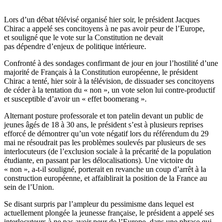
Lors d’un débat télévisé organisé hier soir, le président Jacques
Chirac a appelé ses concitoyens à ne pas avoir peur de l’Europe,
et souligné que le vote sur la Constitution ne devait
pas dépendre d’enjeux de politique intérieure.
Confronté à des sondages confirmant de jour en jour l’hostilité d’une
majorité de Français à la Constitution européenne, le président
Chirac a tenté, hier soir à la télévision, de dissuader ses concitoyens
de céder à la tentation du « non », un vote selon lui contre-productif
et susceptible d’avoir un « effet boomerang ».
Alternant posture professorale et ton patelin devant un public de
jeunes âgés de 18 à 30 ans, le président s’est à plusieurs reprises
efforcé de démontrer qu’un vote négatif lors du référendum du 29
mai ne résoudrait pas les problèmes soulevés par plusieurs de ses
interlocuteurs (de l’exclusion sociale à la précarité de la population
étudiante, en passant par les délocalisations). Une victoire du
« non », a-t-il souligné, porterait en revanche un coup d’arrêt à la
construction européenne, et affaiblirait la position de la France au
sein de l’Union.
Se disant surpris par l’ampleur du pessimisme dans lequel est
actuellement plongée la jeunesse française, le président a appelé ses
interlocuteurs à ne pas avoir peur de l’Europe, dans une phrase qui