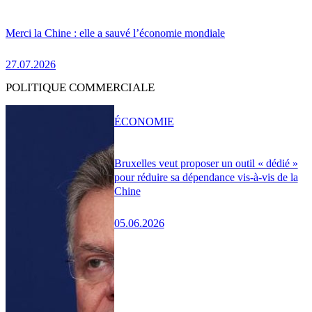
Merci la Chine : elle a sauvé l’économie mondiale
27.07.2026
POLITIQUE COMMERCIALE
ÉCONOMIE
Bruxelles veut proposer un outil « dédié »
pour réduire sa dépendance vis-à-vis de la
Chine
05.06.2026