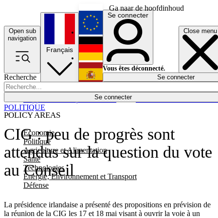
Ga naar de hoofdinhoud
Se connecter
Open sub
Close menu
English
navigation
Français
Deutsch
Vous êtes déconnecté.
Recherche
Se connecter
Español
Lumières éteintes
Se connecter
Rapporteur
Politique
Économie
Newsletters
Evénements
Em
POLITIQUE
POLICY AREAS
CIG : peu de progrès sont
Economie
Politique
attendus sur la question du vote
Agriculture et Alimentation
Santé
au Conseil
Technologies
Energie, Environnement et Transport
Défense
La présidence irlandaise a présenté des propositions en prévision de
la réunion de la CIG les 17 et 18 mai visant à ouvrir la voie à un